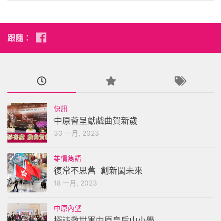
跟隨：
快訊
中原薈呈獻戲曲賀新歲
30 一月, 2023
雄情雋語
復常不思舊 創新闖未來
18 一月, 2023
中原內望
探訪救世軍中原皇后山小學