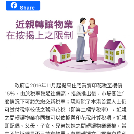
Share
政府自2016年11月起提高住宅買賣印花稅至樓價
15％，由於稅率較過往偏高，措施推出後，市場關注什
麼情況下可豁免繳交新稅率；現時除了本港首置人士仍
可繳付稅率較低之舊印花稅（即第二標準稅率），近親
之間轉讓物業亦同樣可以依據舊印花稅計算稅項。近親
即配偶、父母、子女、兄弟姊妹之間轉讓物業業權，當
中不論近親是否已持有物業，有關轉讓亦只需繳交舊印