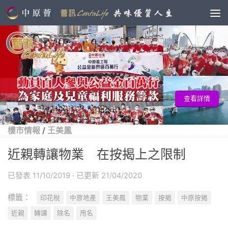
查看詳情
樓市情報
/
王美鳳
近親轉讓物業 在按揭上之限制
已發表
11/10/2019
· 已更新
21/04/2020
標籤：
印花稅
中原地產
王美鳳
物業
按揭
中原按揭
近親
轉讓
除名
甩名