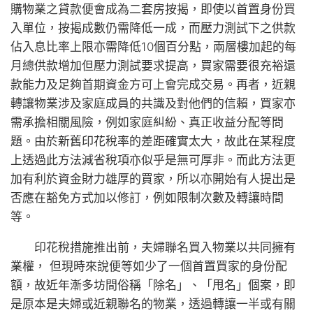
購物業之貸款便會成為二套房按揭，即使以首置身份買
入單位，按揭成數仍需降低一成，而壓力測試下之供款
佔入息比率上限亦需降低10個百分點，兩層樓加起的每
月總供款增加但壓力測試要求提高，買家需要很充裕還
款能力及足夠首期資金方可上會完成交易。再者，近親
轉讓物業涉及家庭成員的共識及對他們的信賴，買家亦
需承擔相關風險，例如家庭糾紛、真正收益分配等問
題。由於新舊印花稅率的差距確實太大，故此在某程度
上透過此方法減省稅項亦似乎是無可厚非。而此方法更
加有利於資金財力雄厚的買家，所以亦開始有人提出是
否應在豁免方式加以修訂，例如限制次數及轉讓時間
等。
印花稅措施推出前，夫婦聯名買入物業以共同擁有
業權， 但現時來說便等如少了一個首置買家的身份配
額，故近年漸多坊間俗稱「除名」、「甩名」個案，即
是原本是夫婦或近親聯名的物業，透過轉讓一半或有關