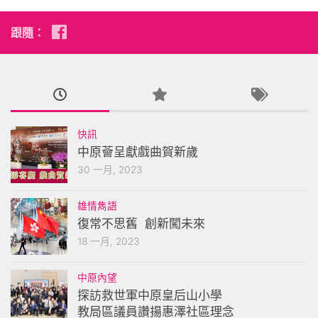
跟隨：
快訊
中原薈呈獻戲曲賀新歲
30 一月, 2023
雄情雋語
復常不思舊 創新闖未來
18 一月, 2023
中原內望
探訪救世軍中原皇后山小學
教局區議員讚揚惠澤社區理念