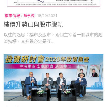
樓市情報
/
陳永傑
18/10/2021
樓價升勢已與股市脫軌
以往的迷思：樓市及股市，兩個主宰着一個城市的經
濟指標，其升跌必定是互...