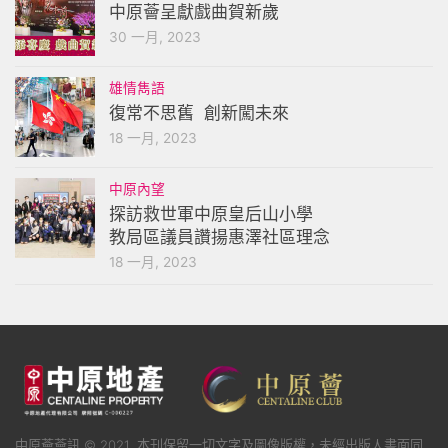
中原薈呈獻戲曲賀新歲
30 一月, 2023
雄情雋語
復常不思舊 創新闖未來
18 一月, 2023
中原內望
探訪救世軍中原皇后山小學
教局區議員讚揚惠澤社區理念
18 一月, 2023
中原薈薈訊 © 2021. 本刊保留一切文字及圖像版權，未經出版人書面同