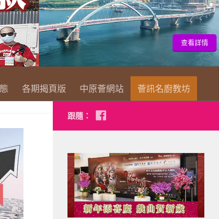
查看詳情
態
各期揭頁版
中原薈網站
薈訊名廚教坊
跟隨：