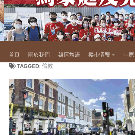
首頁
關於我們
雄情雋語
樓市情報
中原
TAGGED:
倫敦