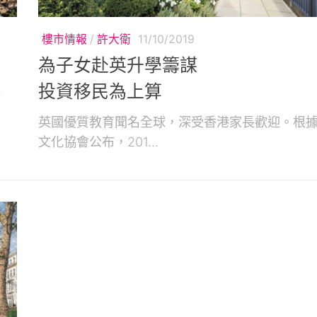
樓市情報
/
許大衛
11/10/2019
為子女赴英升學籌謀
投資移民為上算
新
英國優質教育聞名全球，深受香港家長歡迎。根
文化協會公布，201...