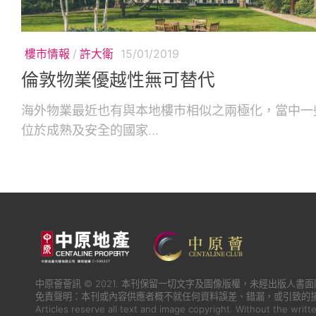
樓市情報
/
許大衛
15/01/2019
倫敦物業優越性無可替代
海外物業最近也有與本地樓市相似之兩極化，當中一
位於成熟及安全的國家...
中原薈薈訊 © 2021. 本刊保留一切文字及圖像版權，未經出版人
免責聲明：本刊或內容供應者概不就任何資料誤差、錯漏，或引致的
Articles reserve all text and image copyright. Without the writt