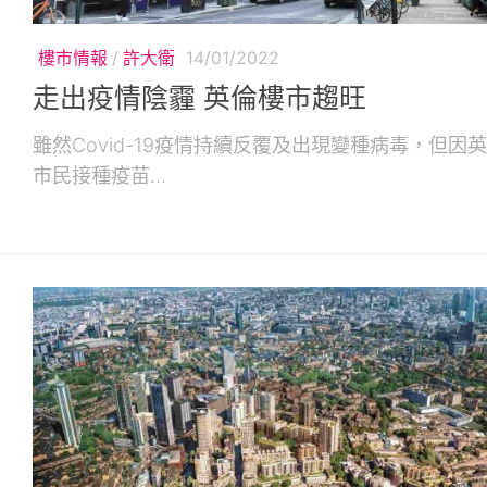
樓市情報
/
許大衛
14/01/2022
走出疫情陰霾 英倫樓市趨旺
雖然Covid-19疫情持續反覆及出現變種病毒，但因
市民接種疫苗...