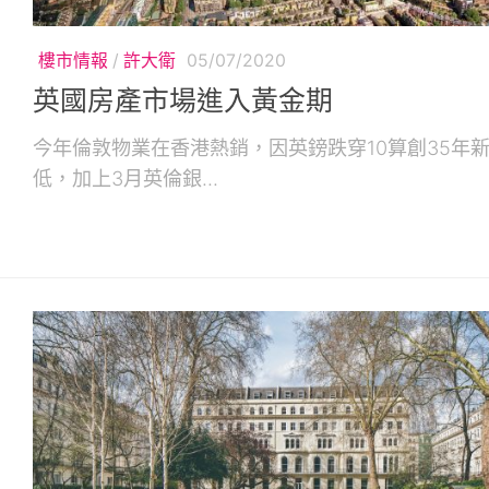
樓市情報
/
許大衛
05/07/2020
英國房產市場進入黃金期
今年倫敦物業在香港熱銷，因英鎊跌穿10算創35年
低，加上3月英倫銀...