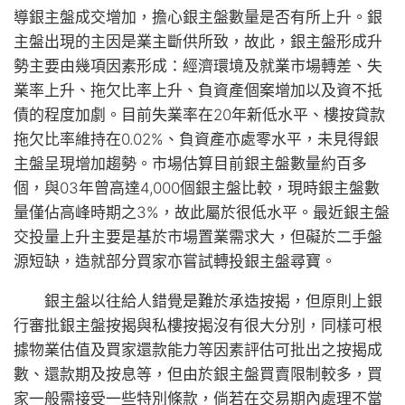
導銀主盤成交增加，擔心銀主盤數量是否有所上升。銀
主盤出現的主因是業主斷供所致，故此，銀主盤形成升
勢主要由幾項因素形成：經濟環境及就業市場轉差、失
業率上升、拖欠比率上升、負資產個案增加以及資不抵
債的程度加劇。目前失業率在20年新低水平、樓按貸款
拖欠比率維持在0.02%、負資產亦處零水平，未見得銀
主盤呈現增加趨勢。市場估算目前銀主盤數量約百多
個，與03年曾高達4,000個銀主盤比較，現時銀主盤數
量僅佔高峰時期之3%，故此屬於很低水平。最近銀主盤
交投量上升主要是基於市場置業需求大，但礙於二手盤
源短缺，造就部分買家亦嘗試轉投銀主盤尋寶。
銀主盤以往給人錯覺是難於承造按揭，但原則上銀
行審批銀主盤按揭與私樓按揭沒有很大分別，同樣可根
據物業估值及買家還款能力等因素評估可批出之按揭成
數、還款期及按息等，但由於銀主盤買賣限制較多，買
家一般需接受一些特別條款，倘若在交易期內處理不當