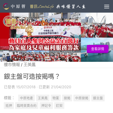
查看詳情
樓市情報
/
王美鳳
銀主盤可造按揭嗎？
已發表
15/07/2018
· 已更新
21/04/2020
標籤：
中原地產
王美鳳
物業
按揭
中原按揭
銀主盤
抵押
臨時買賣合約
押記令
釘契