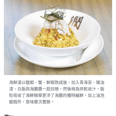
海鮮湯以龍蝦、蟹、鮮蝦熬成後，加入青海苔、豬油
渣、白飯與海膽醬一起炆燴，然後稍為烘乾收汁，飯
粒吸收了海鮮精華更滲了海膽的獨特鹹鮮，加上油泡
龍蝦件，食味層次豐腴。