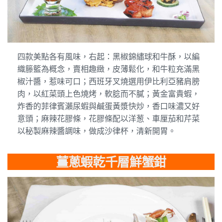
四款美點各有風味，右起：黑椒錦繡球和牛酥，以編
織籐籃為概念，賣相趣緻，皮薄鬆化，和牛粒充滿黑
椒汁醬，惹味可口；西班牙叉燒選用伊比利亞豬肩膀
肉，以紅菜頭上色燒烤，軟腍而不膩；黃金富貴蝦，
炸香的菲律賓瀨尿蝦與鹹蛋黃漿快炒，香口味濃又好
意頭；麻辣花膠條，花膠條配以洋葱、車厘茄和芹菜
以秘製麻辣醬調味，做成沙律杯，清新開胃。
薑蔥蝦乾千層鮮蟹鉗