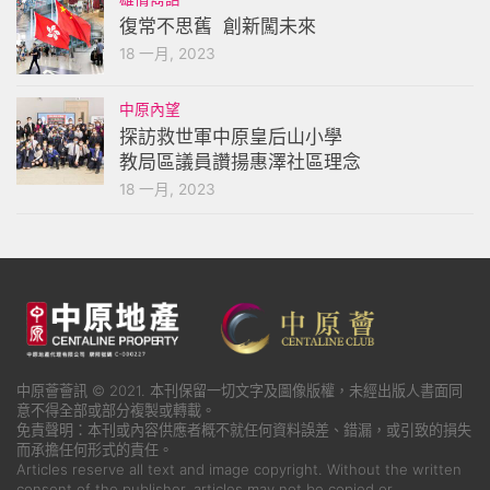
復常不思舊 創新闖未來
18 一月, 2023
中原內望
探訪救世軍中原皇后山小學
教局區議員讚揚惠澤社區理念
18 一月, 2023
中原薈薈訊 © 2021. 本刊保留一切文字及圖像版權，未經出版人書面同
意不得全部或部分複製或轉載。
免責聲明：本刊或內容供應者概不就任何資料誤差、錯漏，或引致的損失
而承擔任何形式的責任。
Articles reserve all text and image copyright. Without the written
consent of the publisher, articles may not be copied or