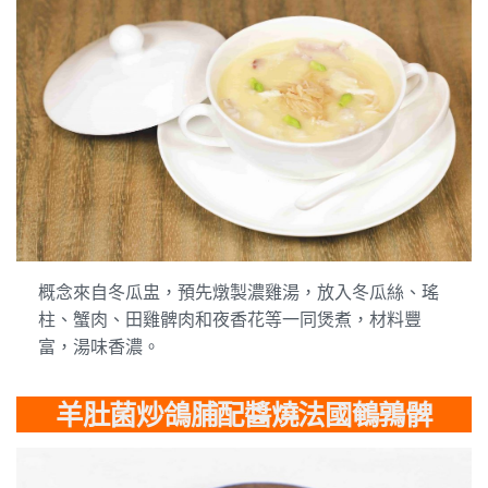
概念來自冬瓜盅，預先燉製濃雞湯，放入冬瓜絲、瑤
柱、蟹肉、田雞髀肉和夜香花等一同煲煮，材料豐
富，湯味香濃。
羊肚菌炒鴿脯配醬燒法國鵪鶉髀