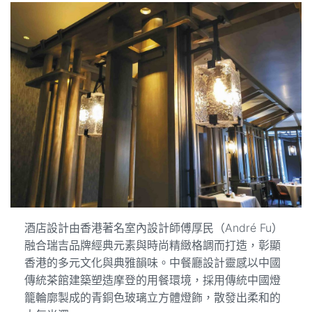
酒店設計由香港著名室內設計師傅厚民（André Fu）
融合瑞吉品牌經典元素與時尚精緻格調而打造，彰顯
香港的多元文化與典雅韻味。中餐廳設計靈感以中國
傳統茶館建築塑造摩登的用餐環境，採用傳統中國燈
籠輪廓製成的青銅色玻璃立方體燈飾，散發出柔和的