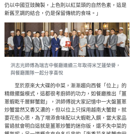
仍以中國豆豉醃製，上色則以紅菜頭的自然色素，這是
新舊烹調的結合，仍是保留傳統的食味。」
洪志光師傅為瑞吉中餐廳連續三年取得米芝蓮榮譽，
與餐廳團隊一起分享喜悅
至於原來大大碟的中菜，漸漸趨向西餐「位上」的
精緻擺盤模式，這都很考廚師的功力，如餐廳推出「薑
蔥蝦乾千層鮮蟹鉗」，洪師傅說大家記憶中一大盤薑蔥
炒蟹當然又香又濃的，但以位上只採用越南大蟹鉗，就
要花些心思，為了增添食味配以大蝦乾入饌，當大家品
嘗過就會明白這就是薑蔥炒蟹的迷你版，還不失中菜的