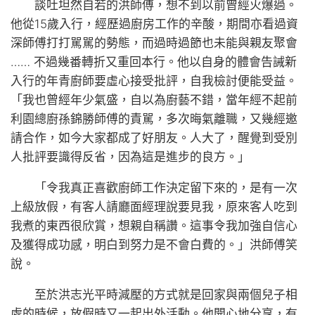
談吐坦然自若的洪師傅，想不到以前曾經火爆過。
他從15歲入行，經歷過廚房工作的辛酸，期間亦看過資
深師傅打打駡駡的勢態，而過時過節也未能與親友聚會
…… 不過幾番轉折又重回本行。他以自身的體會告誡新
入行的年青廚師要虛心接受批評，自我檢討便能受益。
「我也曾經年少氣盛，自以為廚藝不錯，當年經不起前
利園總廚孫錦勝師傅的責駡，多次晦氣離職，又幾經邀
請合作，如今大家都成了好朋友。人大了，醒覺到受別
人批評要識得反省，因為這是進步的良方。」
「令我真正喜歡廚師工作決定留下來的，是有一次
上級放假，有客人請廳面經理說要見我，原來客人吃到
我煮的東西很欣賞，想親自稱讚。這事令我加強自信心
及獲得成功感，明白到努力是不會白費的。」洪師傅笑
說。
至於洪志光平時減壓的方式就是回家與兩個兒子相
處的時候，放假時又一起出外活動。他開心地分享，有