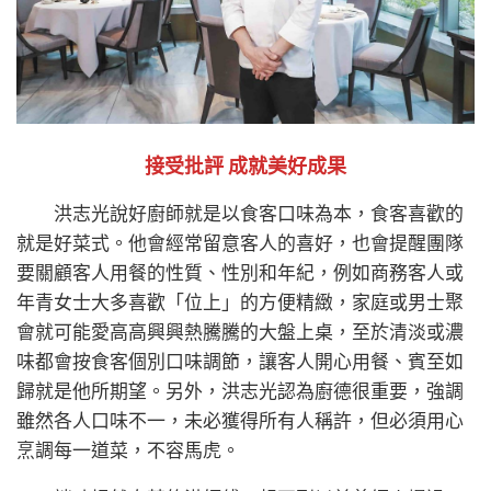
接受批評 成就美好成果
洪志光說好廚師就是以食客口味為本，食客喜歡的
就是好菜式。他會經常留意客人的喜好，也會提醒團隊
要關顧客人用餐的性質、性別和年紀，例如商務客人或
年青女士大多喜歡「位上」的方便精緻，家庭或男士聚
會就可能愛高高興興熱騰騰的大盤上桌，至於清淡或濃
味都會按食客個別口味調節，讓客人開心用餐、賓至如
歸就是他所期望。另外，洪志光認為廚德很重要，強調
雖然各人口味不一，未必獲得所有人稱許，但必須用心
烹調每一道菜，不容馬虎。