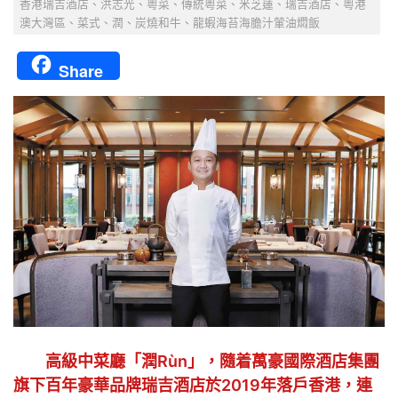
香港瑞吉酒店、洪志光、粵菜、傳統粵菜、米芝蓮、瑞吉酒店、粵港
澳大灣區、菜式、潤、炭燒和牛、龍蝦海苔海膽汁葷油燜飯
Share
高級中菜廳「潤Rùn」，隨着萬豪國際酒店集團
旗下百年豪華品牌瑞吉酒店於2019年落戶香港，連