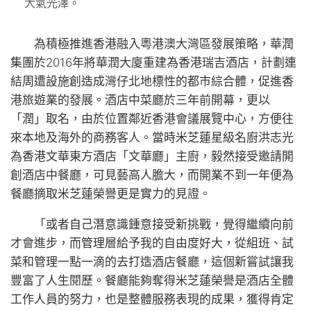
大氣光澤。
為積極推進香港融入粵港澳大灣區發展策略，華潤
集團於2016年將華潤大廈重建為香港瑞吉酒店，計劃連
結周遭設施創造成灣仔北地標性的都市綜合體，促進香
港旅遊業的發展。酒店中菜廳於三年前開幕，更以
「潤」取名，由於位置鄰近香港會議展覽中心，方便往
來本地及海外的商務客人。當時米芝蓮星級名廚洪志光
為香港文華東方酒店「文華廳」主廚，毅然接受邀請開
創酒店中餐廳，可見藝高人膽大，而開業不到一年便為
餐廳摘取米芝蓮榮譽更是實力的見證。
「或者自己潛意識鍾意接受新挑戰，覺得繼續向前
才會進步，而管理層給予我的自由度好大，從組班、試
菜和管理一點一滴的去打造酒店餐廳，這個新嘗試讓我
豐富了人生閱歷。餐廳能夠奪得米芝蓮榮譽是酒店全體
工作人員的努力，也是整體服務表現的成果，獲得肯定