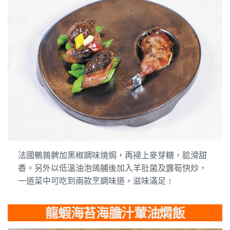
法國鵪鶉髀加黑椒調味燒焗，再掃上麥芽糖，腍滑甜
香。另外以低溫油泡鴿脯後加入羊肚菌及露筍快炒，
一道菜中可吃到兩款烹調味道，滋味滿足﹗
龍蝦海苔海膽汁葷油燜飯