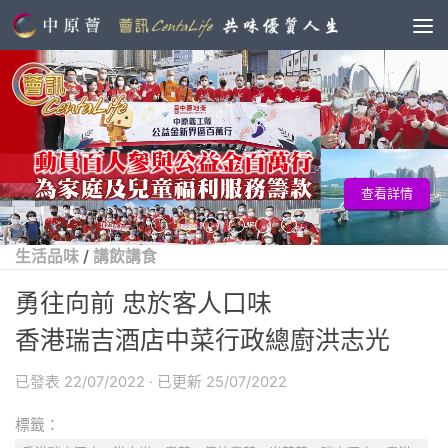
查看詳情
生活品味
/
講飲講食
勇往向前 忠於客人口味
香港瑞吉酒店中菜行政總廚洪志光
已發表
22/07/2022
· 已更新
25/07/2022
標籤：