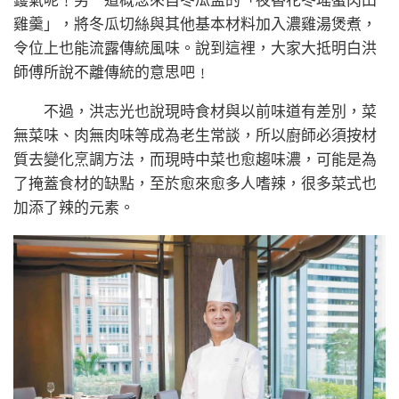
鑊氣呢﹗另一道概念來自冬瓜盅的「夜香花冬瑤蟹肉田
雞羹」，將冬瓜切絲與其他基本材料加入濃雞湯煲煮，
令位上也能流露傳統風味。說到這裡，大家大抵明白洪
師傅所說不離傳統的意思吧﹗
不過，洪志光也說現時食材與以前味道有差別，菜
無菜味、肉無肉味等成為老生常談，所以廚師必須按材
質去變化烹調方法，而現時中菜也愈趨味濃，可能是為
了掩蓋食材的缺點，至於愈來愈多人嗜辣，很多菜式也
加添了辣的元素。