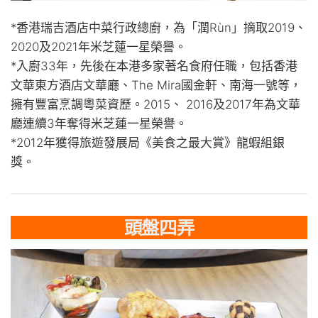
*香港瑞吉酒店中菜行政總廚，為「潤Rùn」摘取2019、
2020及2021年米芝蓮一星榮譽。
*入廚33年，先後在本港多家著名食府任職，包括香港
文華東方酒店文華廳、The Mira國金軒、南海一號等，
擁有豐富烹調粵菜資歷。2015、 2016及2017年為文華
廳連續3年奪得米芝蓮一星榮譽。
*2012年獲得旅遊發展局《美食之最大賞》龍蝦組銀
獎。
頭盤四弄