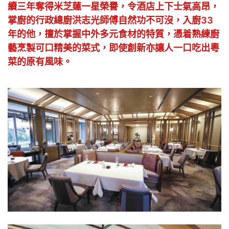
續三年奪得米芝蓮一星榮譽，令酒店上下士氣高昂，
掌廚的行政總廚洪志光師傅自然功不可沒，入廚33
年的他，擅於掌握中外多元食材的特質，憑着熟練廚
藝烹製可口精美的菜式，即使創新亦讓人一口吃出粵
菜的原有風味。