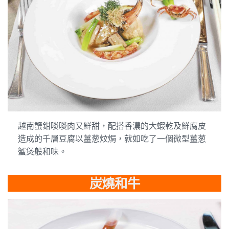
越南蟹鉗啖啖肉又鮮甜，配搭香濃的大蝦乾及鮮腐皮
造成的千層豆腐以薑葱炆焗，就如吃了一個微型薑葱
蟹煲般和味。
炭燒和牛