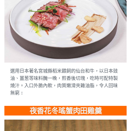
選用日本著名宮城縣稻米餵飼的仙台和牛，以日本豉
油、薑葱等味料醃一晚，煎香後切塊，吃時可配特製
燒汁。入口外脆內軟，肉質嫩滑夾雜油脂，令人回味
無窮﹗
夜香花冬瑤蟹肉田雞羹