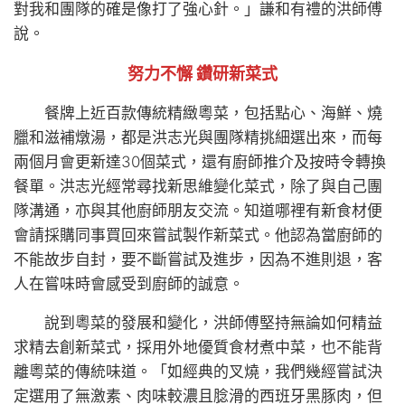
對我和團隊的確是像打了強心針。」謙和有禮的洪師傅
說。
努力不懈 鑽研新菜式
餐牌上近百款傳統精緻粵菜，包括點心、海鮮、燒
臘和滋補燉湯，都是洪志光與團隊精挑細選出來，而每
兩個月會更新達30個菜式，還有廚師推介及按時令轉換
餐單。洪志光經常尋找新思維變化菜式，除了與自己團
隊溝通，亦與其他廚師朋友交流。知道哪裡有新食材便
會請採購同事買回來嘗試製作新菜式。他認為當廚師的
不能故步自封，要不斷嘗試及進步，因為不進則退，客
人在嘗味時會感受到廚師的誠意。
說到粵菜的發展和變化，洪師傅堅持無論如何精益
求精去創新菜式，採用外地優質食材煮中菜，也不能背
離粵菜的傳統味道。「如經典的叉燒，我們幾經嘗試決
定選用了無激素、肉味較濃且腍滑的西班牙黑豚肉，但