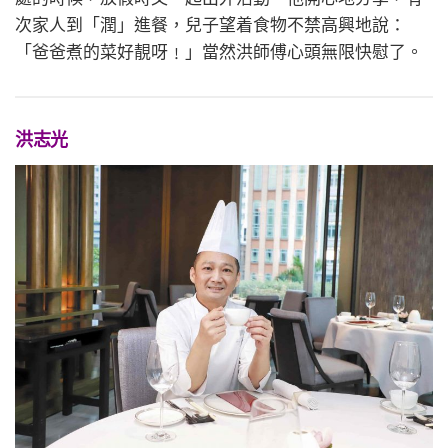
次家人到「潤」進餐，兒子望着食物不禁高興地說：
「爸爸煮的菜好靚呀﹗」當然洪師傅心頭無限快慰了。
洪志光