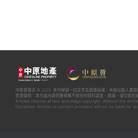
中原薈薈訊 © 2021. 本刊保留一切文字及圖像版權，未經出版人
免責聲明：本刊或內容供應者概不就任何資料誤差、錯漏，或引致的
Articles reserve all text and image copyright. Without the writt
Disclaimer: Articles or content providers will not be liable for a