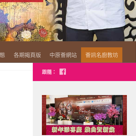
查看詳情
態
各期揭頁版
中原薈網站
薈訊名廚教坊
跟隨：