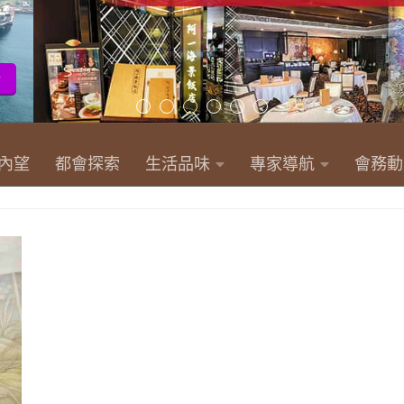
內望
都會探索
生活品味
專家導航
會務動