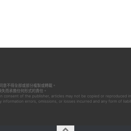
書面同意不得全部或部分複製或轉載。
損失而承擔任何形式的責任。
en consent of the publisher, articles may not be copied or reproduced in
ny information errors, omissions, or losses incurred and any form of liabil