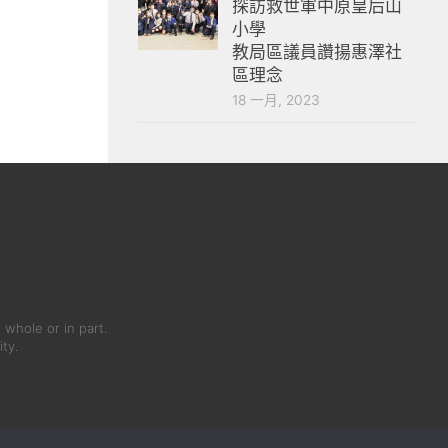
探訪救世軍中原皇后山
小學
教局區議員讚揚惠澤社
區理念
18 一月, 2023
 whole or in part.
ity.