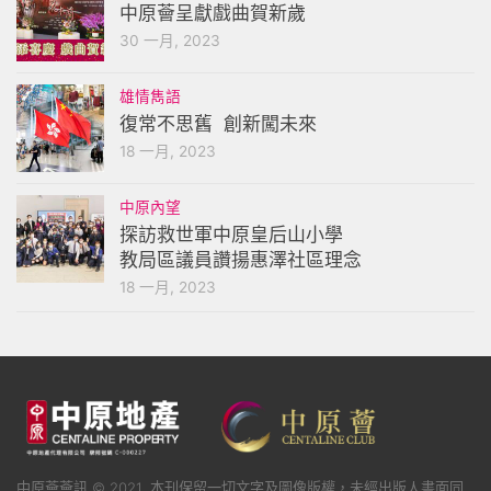
中原薈呈獻戲曲賀新歲
30 一月, 2023
雄情雋語
復常不思舊 創新闖未來
18 一月, 2023
中原內望
探訪救世軍中原皇后山小學
教局區議員讚揚惠澤社區理念
18 一月, 2023
中原薈薈訊 © 2021. 本刊保留一切文字及圖像版權，未經出版人書面同