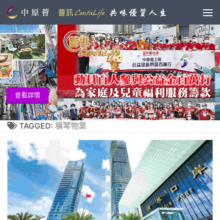
查看詳
情
TAGGED:
橫琴物業