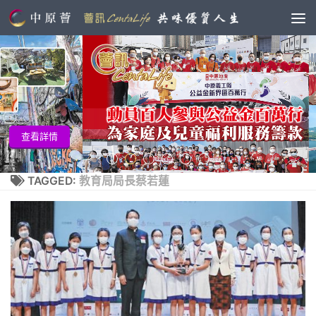
查看詳
情
TAGGED:
教育局局長蔡若蓮