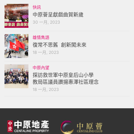
快訊
中原薈呈獻戲曲賀新歲
30 一月, 2023
雄情雋語
復常不思舊 創新闖未來
18 一月, 2023
中原內望
探訪救世軍中原皇后山小學
教局區議員讚揚惠澤社區理念
18 一月, 2023