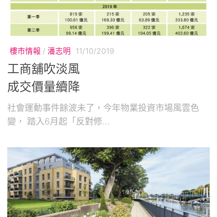
樓市情報
/
潘志明
11/10/2019
工商舖吹淡風
成交價量續降
社會運動事件餘波未了，今年物業投資市場風雲色
變， 踏入6月起「反對修...