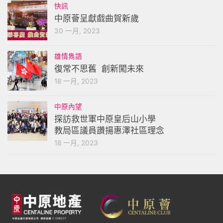
快訊
中原薈呈獻戲曲賀新歲
30 一月, 2023
雄情雋語
復常不思舊 創新闖未來
18 一月, 2023
中原內望
探訪救世軍中原皇后山小學
教局區議員讚揚惠澤社區理念
18 一月, 2023