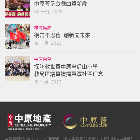
中原薈呈獻戲曲賀新歲
30 一月, 2023
雄情雋語
復常不思舊 創新闖未來
18 一月, 2023
中原內望
探訪救世軍中原皇后山小學
教局區議員讚揚惠澤社區理念
18 一月, 2023
中原薈薈訊 © 2021. 本刊保留一切文字及圖像版權，未經出版人書面同