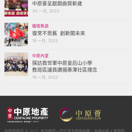
中原薈呈獻戲曲賀新歲
30 一月, 2023
雄情雋語
復常不思舊 創新闖未來
18 一月, 2023
中原內望
探訪救世軍中原皇后山小學
教局區議員讚揚惠澤社區理念
18 一月, 2023
中原薈薈訊 © 2021. 本刊保留一切文字及圖像版權，未經出版人書面同