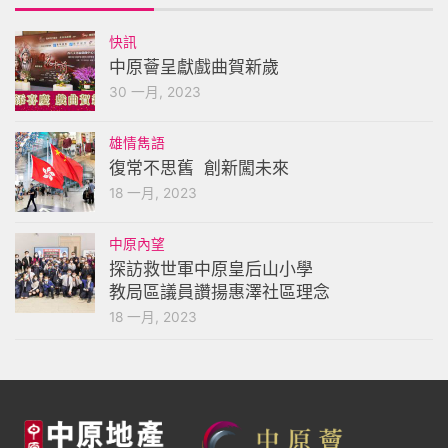
快訊
中原薈呈獻戲曲賀新歲
30 一月, 2023
雄情雋語
復常不思舊 創新闖未來
18 一月, 2023
中原內望
探訪救世軍中原皇后山小學
教局區議員讚揚惠澤社區理念
18 一月, 2023