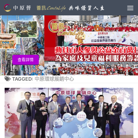
查看
詳情
TAGGED:
中原環球展銷中心