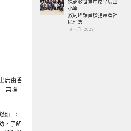
探訪救世軍中原皇后山
小學
教局區議員讚揚惠澤社
區理念
18 一月, 2023
出席由香
與「無障
挑戰組」，
動，了解