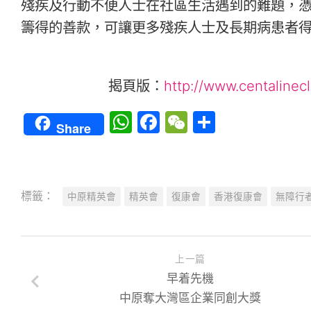
殘疾及行動不便人士在社區生活遇到的難題，
籌得的善款，可讓更多殘疾人士及長期病患者
揭頁版：
http://www.centaline
WhatsApp
Facebook
WeChat
Share
Share
標籤：
中原精英會
精英會
復康會
香港復康會
無障行者
上一篇
早着先機
中原奪大灣區企業同創大獎