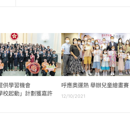
提供學習機會
呼應奧運熱 舉辦兒童繪畫賽
學校起動」計劃獲嘉許
12/10/2021