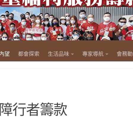
內望
都會探索
生活品味
專家導航
會務動
障行者籌款