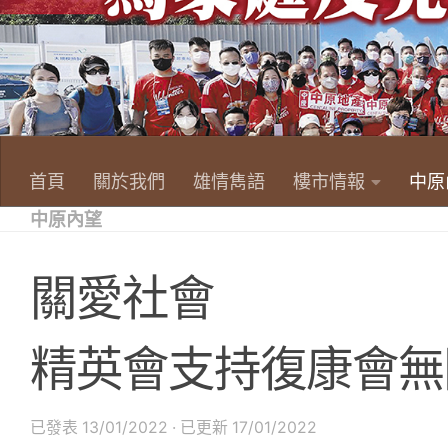
首頁
關於我們
雄情雋語
樓市情報
中原
中原內望
關愛社會
精英會支持復康會無
已發表
13/01/2022
· 已更新
17/01/2022