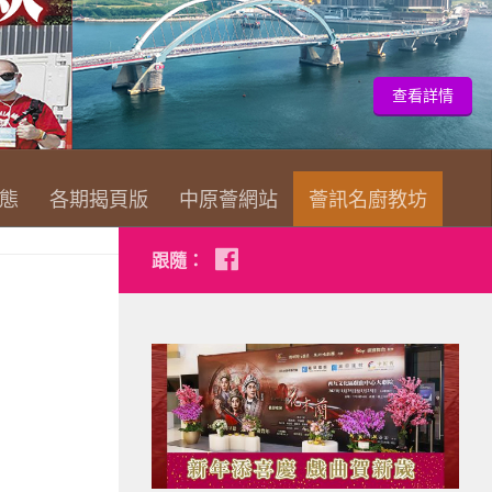
查看詳情
態
各期揭頁版
中原薈網站
薈訊名廚教坊
跟隨：