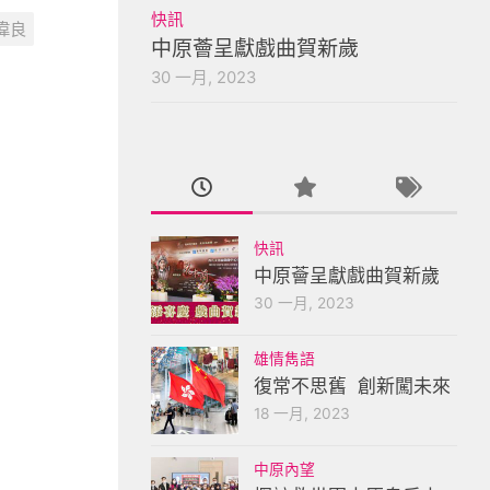
快訊
偉良
中原薈呈獻戲曲賀新歲
30 一月, 2023
快訊
中原薈呈獻戲曲賀新歲
30 一月, 2023
雄情雋語
復常不思舊 創新闖未來
18 一月, 2023
中原內望