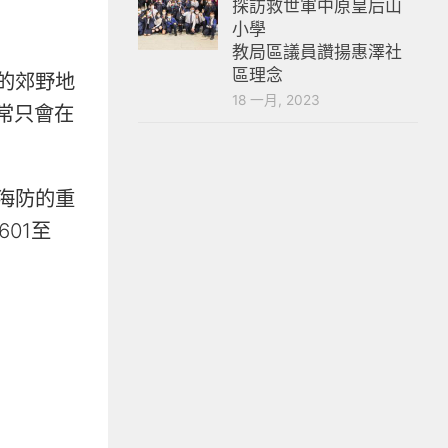
探訪救世軍中原皇后山
小學
教局區議員讚揚惠澤社
區理念
的郊野地
18 一月, 2023
常只會在
海防的重
01至