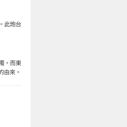
。此炮台
濁，而東
的由來。