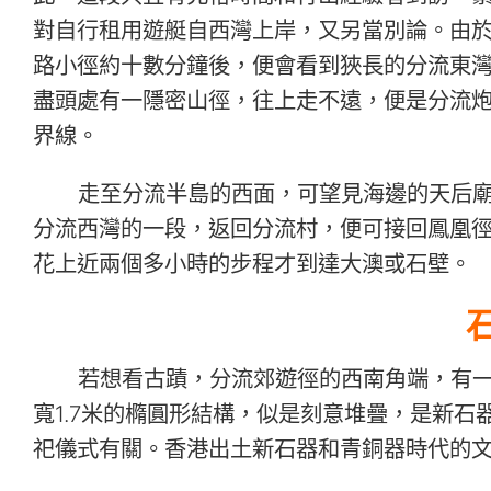
對自行租用遊艇自西灣上岸，又另當別論。由
路小徑約十數分鐘後，便會看到狹長的分流東
盡頭處有一隱密山徑，往上走不遠，便是分流
界線。
走至分流半島的西面，可望見海邊的天后
分流西灣的一段，返回分流村，便可接回鳳凰
花上近兩個多小時的步程才到達大澳或石壁。
若想看古蹟，分流郊遊徑的西南角端，有一
寬1.7米的橢圓形結構，似是刻意堆疊，是新
祀儀式有關。香港出土新石器和青銅器時代的