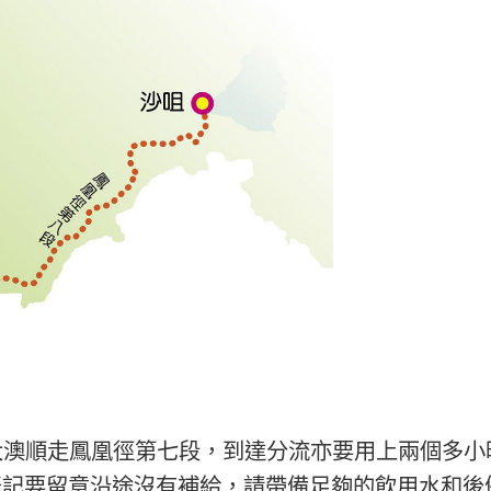
大澳順走鳳凰徑第七段，到達分流亦要用上兩個多小
緊記要留意沿途沒有補給，請帶備足夠的飲用水和後