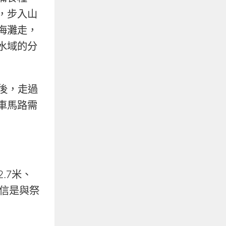
，步入山
海灘走，
水域的分
後，走過
車馬路需
.7米、
相信是與祭