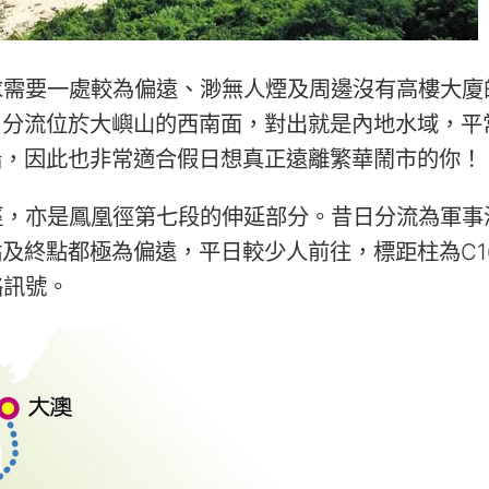
求需要一處較為偏遠、渺無人煙及周邊沒有高樓大廈
！分流位於大嶼山的西南面，對出就是內地水域，平
船，因此也非常適合假日想真正遠離繁華鬧市的你！
徑，亦是鳳凰徑第七段的伸延部分。昔日分流為軍事
及終點都極為偏遠，平日較少人前往，標距柱為C16
絡訊號。