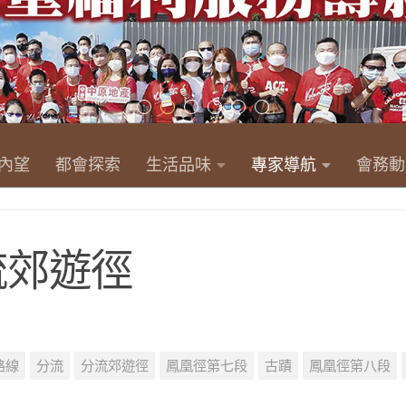
內望
都會探索
生活品味
專家導航
會務動
流郊遊徑
路線
分流
分流郊遊徑
鳳凰徑第七段
古蹟
鳳凰徑第八段