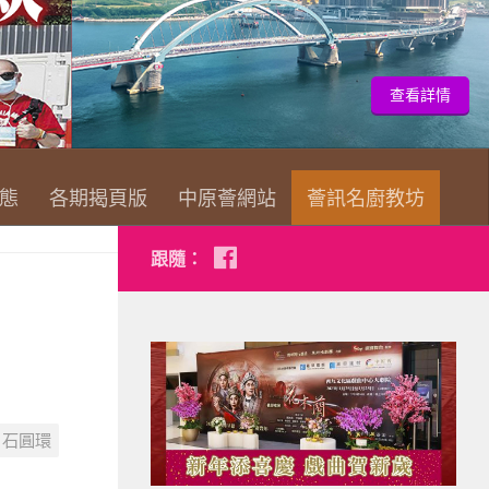
查看詳情
態
各期揭頁版
中原薈網站
薈訊名廚教坊
跟隨：
石圓環