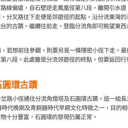
於路線偏遠，自石壁逆走鳳凰徑第八段，離開引水道
灣，分叉路往下走便是郊遊徑的起點。沿分流東灣的
炮台的古蹟。繼續往前走，登臨分流角即可眺望東西
廟，若想前往參觀，則要另覓一條隱密小徑下走。最
徑第八段。此處雖是分流郊遊徑的終點，但要返回行
石圓環古蹟
岔路小徑通往分流角燈塔及石圓環古蹟。這一組長2
石器時代晚期及青銅器時代早期文化特徵之一，目的
文物十分豐富，石圓環的發現仍屬正常。