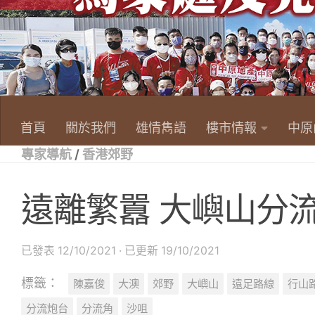
首頁
關於我們
雄情雋語
樓市情報
中原
專家導航
/
香港郊野
遠離繁囂 大嶼山分
已發表
12/10/2021
· 已更新
19/10/2021
標籤：
陳嘉俊
大澳
郊野
大嶼山
遠足路線
行山
分流炮台
分流角
沙咀