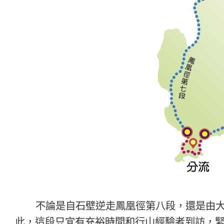
不論是自石壁逆走鳳凰徑第八段，還是由
此，這段只宜有充裕時間和行山經驗者到訪，