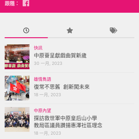
跟隨：
快訊
中原薈呈獻戲曲賀新歲
30 一月, 2023
雄情雋語
復常不思舊 創新闖未來
18 一月, 2023
中原內望
探訪救世軍中原皇后山小學
教局區議員讚揚惠澤社區理念
18 一月, 2023