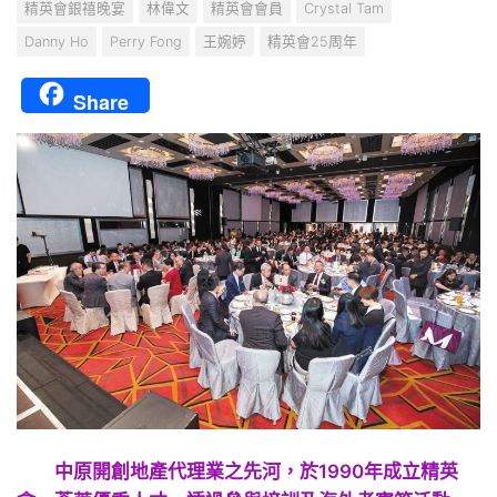
精英會銀禧晚宴
林偉文
精英會會員
Crystal Tam
Danny Ho
Perry Fong
王婉婷
精英會25周年
Share
中原開創地產代理業之先河，於1990年成立精英