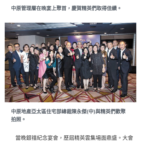
中原管理層在晚宴上聚首，慶賀精英們取得佳績。
中原地產亞太區住宅部總裁陳永傑(中)與精英們歡聚
拍照。
當晚銀禧紀念宴會，歷屆精英雲集場面鼎盛。大會