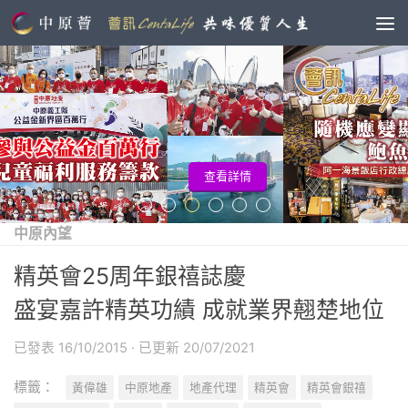
查看詳情
中原內望
精英會25周年銀禧誌慶
盛宴嘉許精英功績 成就業界翹楚地位
已發表
16/10/2015
· 已更新
20/07/2021
標籤：
黃偉雄
中原地產
地產代理
精英會
精英會銀禧