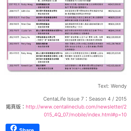
Text: Wendy
CentaLife Issue 7：Season 4 / 2015
揭頁版：
http://www.centalineclub.com/newsletter/2
015_4Q_07/mobile/index.html#p=10
Share