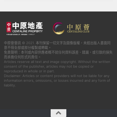
中原薈薈訊 © 2021. 本刊保留一切文字及圖像版權，未經出版人書面同
意不得全部或部分複製或轉載。
免責聲明：本刊或內容供應者概不就任何資料誤差、錯漏，或引致的損失
而承擔任何形式的責任。
Articles reserve all text and image copyright. Without the written
consent of the publisher, articles may not be copied or
reproduced in whole or in part.
Disclaimer: Articles or content providers will not be liable for any
information errors, omissions, or losses incurred and any form of
liability.