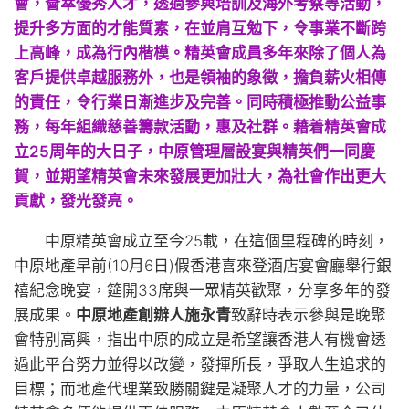
會，薈萃優秀人才，透過參與培訓及海外考察等活動，
提升多方面的才能質素，在並肩互勉下，令事業不斷跨
上高峰，成為行內楷模。精英會成員多年來除了個人為
客戶提供卓越服務外，也是領袖的象徵，擔負薪火相傳
的責任，令行業日漸進步及完善。同時積極推動公益事
務，每年組織慈善籌款活動，惠及社群。藉着精英會成
立25周年的大日子，中原管理層設宴與精英們一同慶
賀，並期望精英會未來發展更加壯大，為社會作出更大
貢獻，發光發亮。
中原精英會成立至今25載，在這個里程碑的時刻，
中原地產早前(10月6日)假香港喜來登酒店宴會廳舉行銀
禧紀念晚宴，筵開33席與一眾精英歡聚，分享多年的發
展成果。
中原地產創辦人施永青
致辭時表示參與是晚聚
會特別高興，指出中原的成立是希望讓香港人有機會透
過此平台努力並得以改變，發揮所長，爭取人生追求的
目標；而地產代理業致勝關鍵是凝聚人才的力量，公司