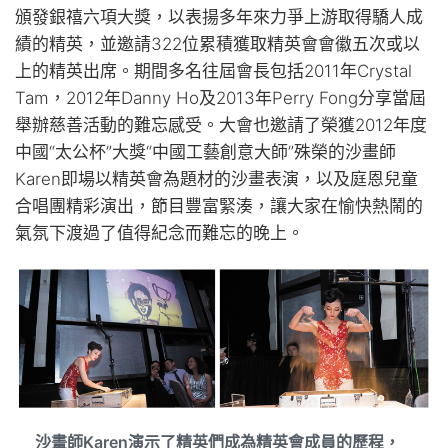
頒發銀禧六項大獎，以表揚多年來力爭上游取得驕人成
績的精英，並邀請322位累積獲取精英會會徽五次或以
上的精英出席。期間多名往屆會長包括2011年Crystal
Tam，2012年Danny Ho及2013年Perry Fong分享當屆
舉辦慈善活動的難忘感受。大會也邀請了榮獲2012年度
中國“太公杯”大獎“中國工藝創意大師”殊榮的沙畫師
Karen即場以精英會為題材的沙畫表演，以及庭恩兒童
合唱團精彩演出，節目豐富緊湊，讓大家在愉快熱鬧的
氣氛下渡過了值得紀念而難忘的晚上。
沙畫師Karen演示了精英們成為精英會成員的歷程，