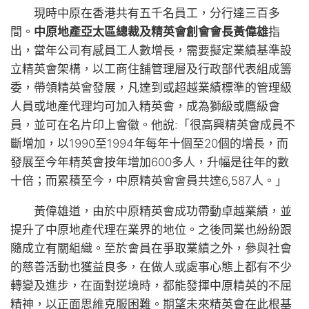
現時中原在香港共有五千名員工，分行達三百多
間。
中原地產亞太區總裁及精英會創會會長黃偉雄
指
出，當年公司有感員工人數增長，需要擬定業績基準設
立精英會架構，以工商住舖管理層及行政部代表組成籌
委，帶領精英會發展，凡達到或超越業績標準的管理級
人員或地產代理均可加入精英會，成為獅級或鷹級會
員，並可在名片印上會徽。他說:「很高興精英會成員不
斷增加，以1990至1994年每年十個至20個的增長，而
發展至今年精英會按年增加600多人，升幅是往年的數
十倍；而累積至今，中原精英會會員共達6,587人。」
黃偉雄道，由於中原精英會成功帶動卓越業績，並
提升了中原地產代理在業界的地位。之後同業也紛紛跟
隨成立有關組織。至於會員在爭取業績之外，參與社會
的慈善活動也獲益良多，在做人或處事心態上都有不少
轉變及進步，在面對逆境時，都能發揮中原精英的不屈
精神，以正面思維克服困難。期望未來精英會在此根基