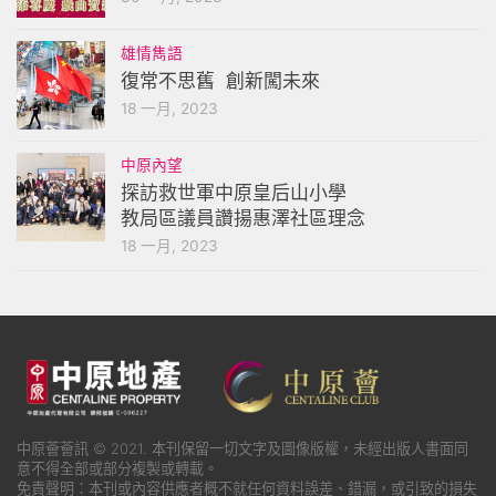
雄情雋語
復常不思舊 創新闖未來
18 一月, 2023
中原內望
探訪救世軍中原皇后山小學
教局區議員讚揚惠澤社區理念
18 一月, 2023
中原薈薈訊 © 2021. 本刊保留一切文字及圖像版權，未經出版人書面同
意不得全部或部分複製或轉載。
免責聲明：本刊或內容供應者概不就任何資料誤差、錯漏，或引致的損失