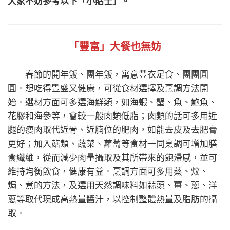
大家不妨參考以下「小貼士」。
「豐富」大餐也無妨
春節的開年飯、團年飯，寓意豐衣足食、團團圓
圓。想吃得豐盛又健康，可從食材選擇及烹調方法開
始。選材方面可多選海鮮類，如海蝦、蟹、魚、鮑魚、
花膠和海參等，會較一般肉類低脂；肉類的話可多用近
腿的瘦肉取代近骨、近腩位的肥肉，如能去皮及去肥膏
更好；加入菇類、蔬菜、蘿蔔等食材一同烹調可增加膳
食纖維，從而減少肉量攝取及其所帶來的飽滯感，並可
維持均衡飲食，健康有益。烹調方面可多用蒸、炆、
焗、煮的方法，及選用天然調味料如蒜頭、薑、蔥、洋
蔥等取代現成高熱量醬汁，以控制整體熱量及脂肪的攝
取。