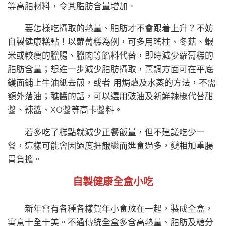
等高脂材料，令其脂肪含量增加。
要怎樣吃攝取的熱量、脂肪才不會跟着上升？不妨
自製健康糕點！以蘿蔔糕為例，可多用瑤柱、冬菇、蝦
米或較瘦的臘腸、臘肉等餡料代替，即時減少蘿蔔糕的
脂肪含量；想進一步減少脂肪攝取，烹調方面可在平底
鑊面鋪上牛油紙去煎，或者 用焗爐及水蒸的方法，不需
額外落油；醮醬的話，可以選用豉油及新鮮辣椒代替甜
醬、辣醬、XO醬等高卡醬料。
若多吃了糕點就減少正餐飯量，但不建議吃少一
餐，這樣可能會因過度捱餓繼而進食過多，變相加重腸
胃負擔。
自製健康全盒小吃
新年會有各種各樣賀年小食放在一起，製成全盒，
寓意十全十美。不過傳統全盒多含高熱量、脂肪及糖分