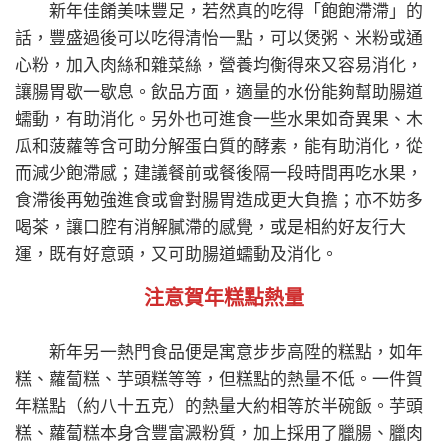
新年佳餚美味豐足，若然真的吃得「飽飽滯滯」的
話，豐盛過後可以吃得清怡一點，可以煲粥、米粉或通
心粉，加入肉絲和雜菜絲，營養均衡得來又容易消化，
讓腸胃歇一歇息。飲品方面，適量的水份能夠幫助腸道
蠕動，有助消化。另外也可進食一些水果如奇異果、木
瓜和菠蘿等含可助分解蛋白質的酵素，能有助消化，從
而減少飽滯感；建議餐前或餐後隔一段時間再吃水果，
食滯後再勉強進食或會對腸胃造成更大負擔；亦不妨多
喝茶，讓口腔有消解膩滯的感覺，或是相約好友行大
運，既有好意頭，又可助腸道蠕動及消化。
注意賀年糕點熱量
新年另一熱門食品便是寓意步步高陞的糕點，如年
糕、蘿蔔糕、芋頭糕等等，但糕點的熱量不低。一件賀
年糕點（約八十五克）的熱量大約相等於半碗飯。芋頭
糕、蘿蔔糕本身含豐富澱粉質，加上採用了臘腸、臘肉