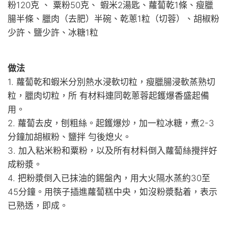
粉120克 、 粟粉50克、 蝦米2湯匙、蘿蔔乾1條、瘦臘
腸半條、臘肉（去肥）半碗、乾蔥1粒（切蓉）、胡椒粉
少許、鹽少許、冰糖1粒
做法
1. 蘿蔔乾和蝦米分別熱水浸軟切粒，瘦臘腸浸軟蒸熟切
粒，臘肉切粒，所 有材料連同乾蔥蓉起鑊爆香盛起備
用。
2. 蘿蔔去皮，刨粗絲。起鑊爆炒，加一粒冰糖，煮2-3
分鐘加胡椒粉、鹽拌 勻後熄火。
3. 加入粘米粉和粟粉，以及所有材料倒入蘿蔔絲攪拌好
成粉漿。
4. 把粉漿倒入已抹油的錫盤內，用大火隔水蒸約30至
45分鐘。用筷子插進蘿蔔糕中央，如沒粉漿黏着，表示
已熟透，即成。