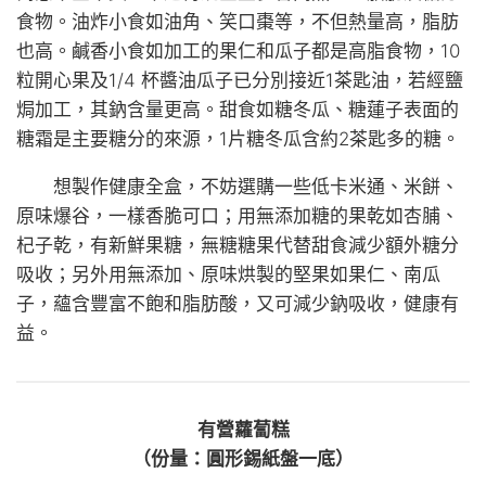
食物。油炸小食如油角、笑口棗等，不但熱量高，脂肪
也高。鹹香小食如加工的果仁和瓜子都是高脂食物，10
粒開心果及1/4 杯醬油瓜子已分別接近1茶匙油，若經鹽
焗加工，其鈉含量更高。甜食如糖冬瓜、糖蓮子表面的
糖霜是主要糖分的來源，1片糖冬瓜含約2茶匙多的糖。
想製作健康全盒，不妨選購一些低卡米通、米餅、
原味爆谷，一樣香脆可口；用無添加糖的果乾如杏脯、
杞子乾，有新鮮果糖，無糖糖果代替甜食減少額外糖分
吸收；另外用無添加、原味烘製的堅果如果仁、南瓜
子，蘊含豐富不飽和脂肪酸，又可減少鈉吸收，健康有
益。
有營蘿蔔糕
（份量：圓形錫紙盤一底）