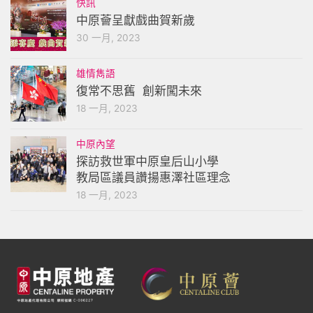
快訊
中原薈呈獻戲曲賀新歲
30 一月, 2023
雄情雋語
復常不思舊 創新闖未來
18 一月, 2023
中原內望
探訪救世軍中原皇后山小學
教局區議員讚揚惠澤社區理念
18 一月, 2023