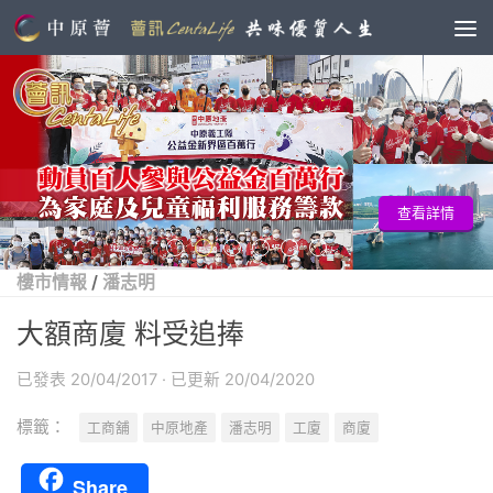
查看詳情
樓市情報
/
潘志明
大額商廈 料受追捧
已發表
20/04/2017
· 已更新
20/04/2020
標籤：
工商舖
中原地產
潘志明
工廈
商廈
Share