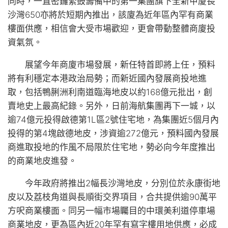
同時，一直密鑼緊鼓籌備中的第一集團旗下全新甲廈長
沙灣650亦將於短期內推出，該廈為近年區內罕有商業
樓面供應，相信會大受市場歡迎，更會帶動整體商廈投
資氣氛。
展望今年商廈市場發展，新任特首即將上任，預料
將有利穩定本港政治局勢；而新近國內發展商投地進
取，包括鴨脷洲利南道臨海地皮以約168億元批出，創
賣地史上最高紀錄。另外，日前海航集團再下一城，以
逾74億元投得啟德第1L區2號住宅地，為集團近5個月內
投得的第4塊啟德地皮，涉資逾272億元，預料國內發展
商進取投地的作風不局限於住宅地，勢必向今年度推出
的商業地皮進發。
今年政府將推出2幅長沙灣地皮，分別位於永康街地
皮以及荔枝角道與長順街交界項目，合共提供逾90萬平
方呎商業樓面。同另一幅市場矚目的中環美利道停車場
商業地皮，更為區內近20年罕有寫字樓用地供應，必成