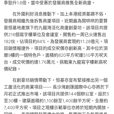
季勁升1.6倍，當中受惠於發展商推售全新商廈。
在外圍利好消息推動下，加上本港經濟基調不俗，
發展商相繼先後拆售商廈項目，近期最為鬧哄哄的要算
是恒基地產旗下的九龍灣活化商廈創豪坊，該項目共提
供216個寫字樓單位及會議室，開售約一周已火速售出
182伙，佔項目約84%，為發展商套現約11.28億元。項
目銷情報捷外，項目的成交呎價亦創新高，其中位於頂
層9樓的一個特色戶，面積約820平方呎連510平方呎天
台，成交呎價約達1.76萬元，挑戰東九龍寫字樓新高呎
價紀錄。
在創豪坊銷情帶動下，恒基亦宣布緊接推出另一個
工廈活化的商業項目―― 長沙灣創匯國際中心亦將於下
月初正式推出市場，該項目共提供144個辦公室，設於5
至30樓，建築面積約1,100餘至1,400餘平方呎，全層約
7,400平方呎，項目之現樓示範單位亦將於短期內開放。