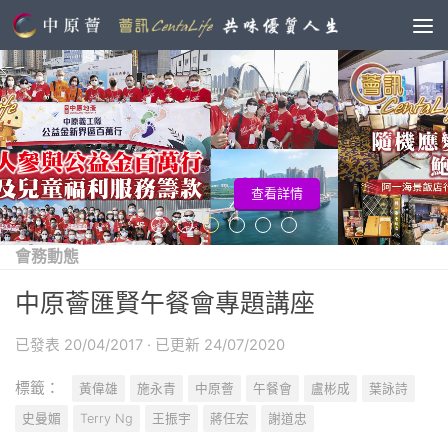
查看詳情
會務動態
中原薈匯賢午餐會專題講座
已發表
20/04/2017
· 已更新
24/07/2020
標籤：
黃偉雄
施永青
中原薈
午餐會
盧彬成
葉詠詩
史曼媚
Terry Ng
王振宇
蔣任宏
謝道忠