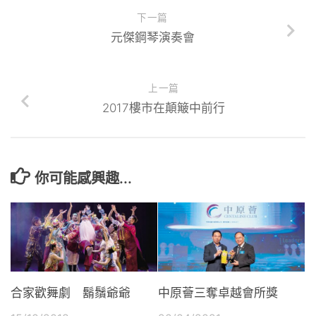
下一篇
元傑鋼琴演奏會
上一篇
2017樓市在顛簸中前行
你可能感興趣...
合家歡舞劇 鬍鬚爺爺
中原薈三奪卓越會所獎