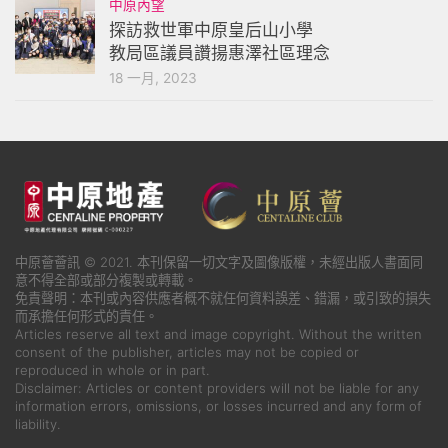
中原內望
探訪救世軍中原皇后山小學
教局區議員讚揚惠澤社區理念
18 一月, 2023
中原薈薈訊 © 2021. 本刊保留一切文字及圖像版權，未經出版人書面同
意不得全部或部分複製或轉載。
免責聲明：本刊或內容供應者概不就任何資料誤差、錯漏，或引致的損失
而承擔任何形式的責任。
Articles reserve all text and image copyright. Without the written
consent of the publisher, articles may not be copied or
reproduced in whole or in part.
Disclaimer: Articles or content providers will not be liable for any
information errors, omissions, or losses incurred and any form of
liability.