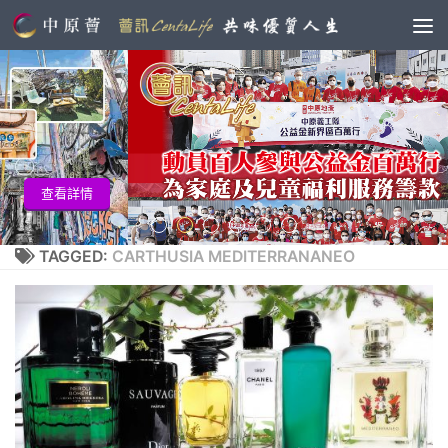
查看
詳情
TAGGED:
CARTHUSIA MEDITERRANANEO