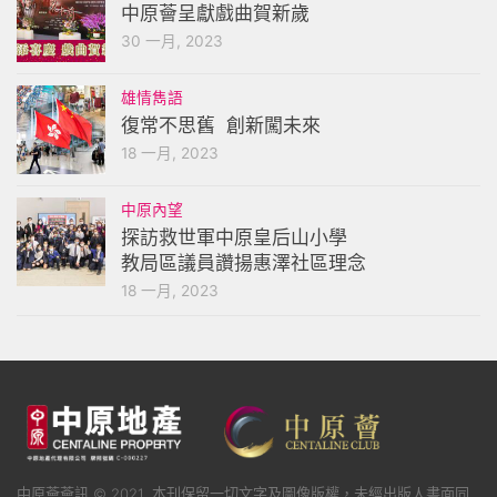
中原薈呈獻戲曲賀新歲
30 一月, 2023
雄情雋語
復常不思舊 創新闖未來
18 一月, 2023
中原內望
探訪救世軍中原皇后山小學
教局區議員讚揚惠澤社區理念
18 一月, 2023
中原薈薈訊 © 2021. 本刊保留一切文字及圖像版權，未經出版人書面同