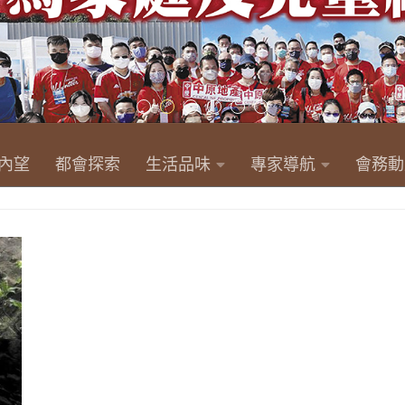
內望
都會探索
生活品味
專家導航
會務動