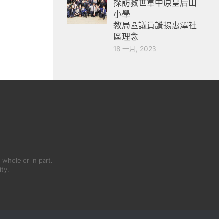
探訪救世軍中原皇后山
小學
教局區議員讚揚惠澤社
區理念
18 一月, 2023
 whole or in part.
ity.