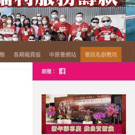
查看詳情
態
各期揭頁版
中原薈網站
薈訊名廚教坊
跟隨：