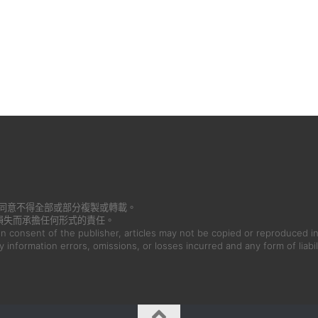
書面同意不得全部或部分複製或轉載。
損失而承擔任何形式的責任。
en consent of the publisher, articles may not be copied or reproduced in
ny information errors, omissions, or losses incurred and any form of liabil