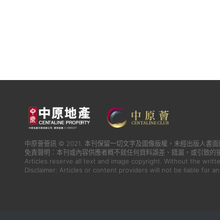
中原薈薈訊 © 2021. 本刊保留一切文字及圖像版權，未經出版人
免責聲明：本刊或內容供應者概不就任何資料誤差、錯漏，或引致的
Articles reserve all text and image copyright. Without the writt
Disclaimer: Articles or content providers will not be liable for a