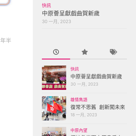
快訊
中原薈呈獻戲曲賀新歲
30 一月, 2023
9年半
快訊
中原薈呈獻戲曲賀新歲
30 一月, 2023
雄情雋語
復常不思舊 創新闖未來
18 一月, 2023
中原內望