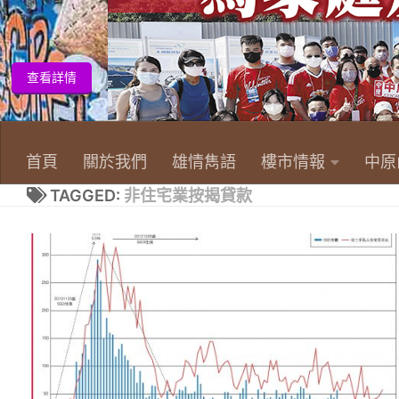
首頁
關於我們
雄情雋語
樓市情報
中原
TAGGED:
非住宅業按揭貸款