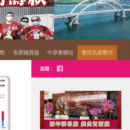
查看詳情
態
各期揭頁版
中原薈網站
薈訊名廚教坊
跟隨：