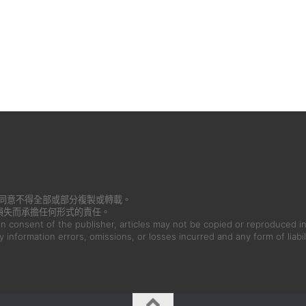
書面同意不得全部或部分複製或轉載。
損失而承擔任何形式的責任。
en consent of the publisher, articles may not be copied or reproduced in
ny information errors, omissions, or losses incurred and any form of liabil