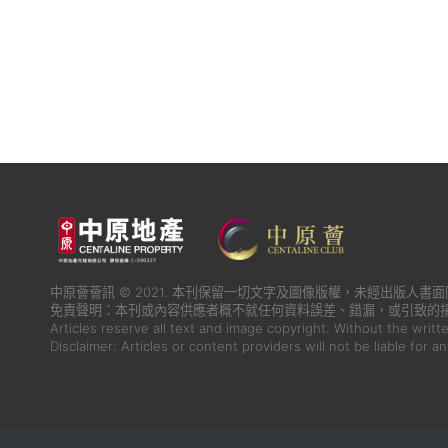
中原薈薈訊 © 2021. 本刊保留一切文字及圖像版權，未經出版人
免責聲明：本刊或內容供應者概不就任何資料誤差、錯漏，或引致的
Articles reserve all text and image copyright. Without the writt
Disclaimer: Articles or content providers will not be liable for a