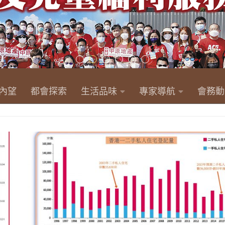
內望
都會探索
生活品味
專家導航
會務動