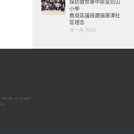
探訪救世軍中原皇后山
小學
教局區議員讚揚惠澤社
區理念
18 一月, 2023
 whole or in part.
ity.