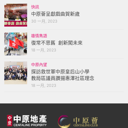
快訊
中原薈呈獻戲曲賀新歲
30 一月, 2023
雄情雋語
復常不思舊 創新闖未來
18 一月, 2023
中原內望
探訪救世軍中原皇后山小學
教局區議員讚揚惠澤社區理念
18 一月, 2023