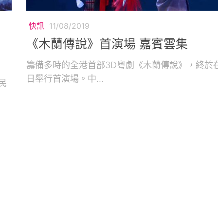
快訊
11/08/2019
《木蘭傳說》首演場 嘉賓雲集
籌備多時的全港首部3D粵劇《木蘭傳說》，終於在
日舉行首演場。中...
民