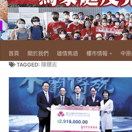
首頁
關於我們
雄情雋語
樓市情報
中原
TAGGED:
陳積志