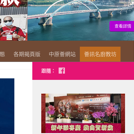
查看詳情
態
各期揭頁版
中原薈網站
薈訊名廚教坊
跟隨：