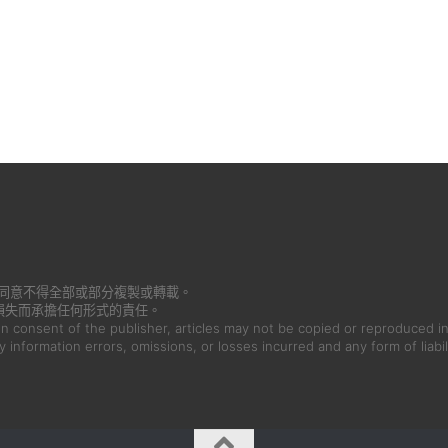
書面同意不得全部或部分複製或轉載。
損失而承擔任何形式的責任。
en consent of the publisher, articles may not be copied or reproduced in
ny information errors, omissions, or losses incurred and any form of liabil