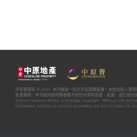
中原薈薈訊 © 2021. 本刊保留一切文字及圖像版權，未經出版人
免責聲明：本刊或內容供應者概不就任何資料誤差、錯漏，或引致的
Articles reserve all text and image copyright. Without the writt
Disclaimer: Articles or content providers will not be liable for a