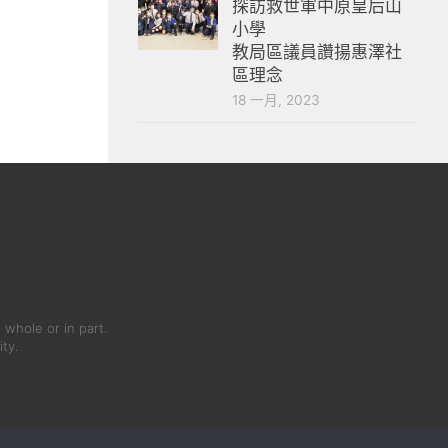
探訪救世軍中原皇后山
小學
教局區議員讚揚惠澤社
區理念
18 一月, 2023
 whole or in part.
ity.