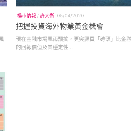
樓市情報
/
許大衛
05/04/2020
把握投資海外物業黃金機會
風
現在金融市場風雨飄搖，更突顯買「磚頭」比金
的回報價值及其穩定性...