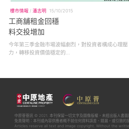
樓市情報
/
潘志明
15/10/2015
工商舖租金回穩
料交投增加
今年第三季金融市場波幅劇烈，對投資者構成心理壓
力，轉移投資價值穩定的...
中原薈薈訊 © 2021. 本刊保留一切文字及圖像版權，未經出版人
免責聲明：本刊或內容供應者概不就任何資料誤差、錯漏，或引致的
Articles reserve all text and image copyright. Without the writt