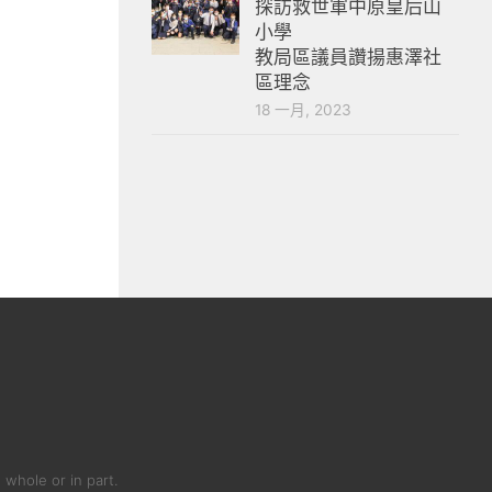
探訪救世軍中原皇后山
小學
教局區議員讚揚惠澤社
區理念
18 一月, 2023
 whole or in part.