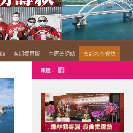
查看詳情
態
各期揭頁版
中原薈網站
薈訊名廚教坊
跟隨：