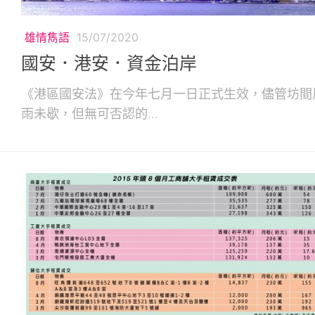
雄情雋語
15/07/2020
國安．港安．資金泊岸
《港區國安法》在今年七月一日正式生效，儘管坊間
雨未歇，但無可否認的...