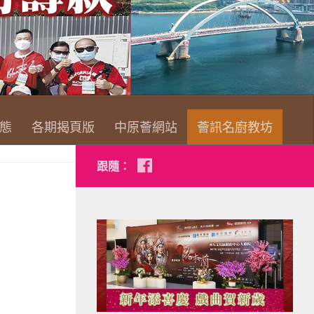
查看詳情
態
各期揭頁版
中原薈網站
薈訊名廚教坊
跟隨：