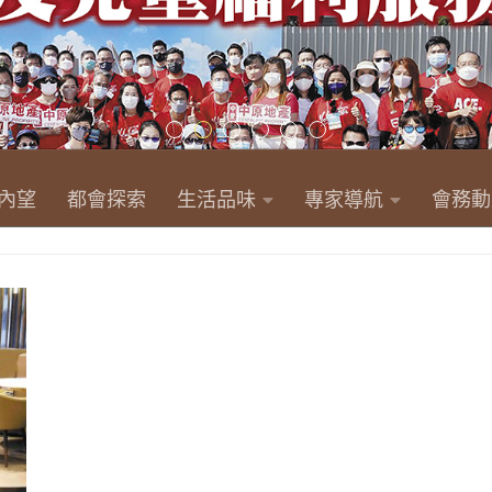
內望
都會探索
生活品味
專家導航
會務動