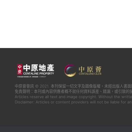
中原薈薈訊 © 2021. 本刊保留一切文字及圖像版權，未經出版人
免責聲明：本刊或內容供應者概不就任何資料誤差、錯漏，或引致的
Articles reserve all text and image copyright. Without the writt
Disclaimer: Articles or content providers will not be liable for a