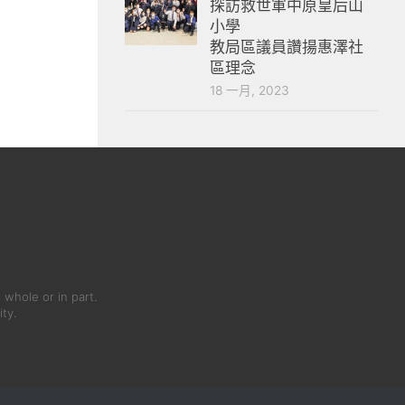
探訪救世軍中原皇后山
小學
教局區議員讚揚惠澤社
區理念
18 一月, 2023
 whole or in part.
ity.