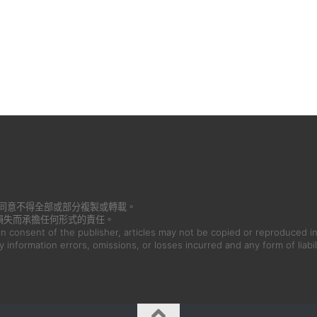
書面同意不得全部或部分複製或轉載。
損失而承擔任何形式的責任。
en consent of the publisher, articles may not be copied or reproduced in
ny information errors, omissions, or losses incurred and any form of liabil