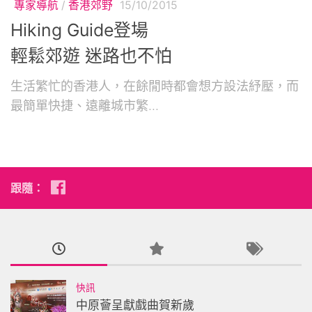
專家導航
/
香港郊野
15/10/2015
Hiking Guide登場
輕鬆郊遊 迷路也不怕
生活繁忙的香港人，在餘閒時都會想方設法紓壓，而
最簡單快捷、遠離城市繁...
跟隨：
快訊
中原薈呈獻戲曲賀新歲