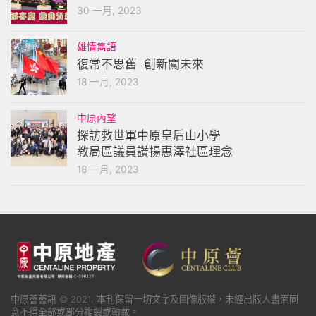
30 一月, 2023
雄情雋語
復常不思舊 創新闖未來
18 一月, 2023
中原內望
探訪救世軍中原皇后山小學
教局區議員讚揚惠澤社區理念
18 一月, 2023
中原薈薈訊 © 2021. 本刊保留一切文字及圖像版權，未經出版人書面同
意不得全部或部分複製或轉載。