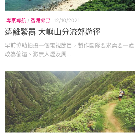
專家導航
/
香港郊野
12/10/2021
遠離繁囂 大嶼山分流郊遊徑
早前協助拍攝一個電視節目，製作團隊要求需要一處
較為偏遠、渺無人煙及周...