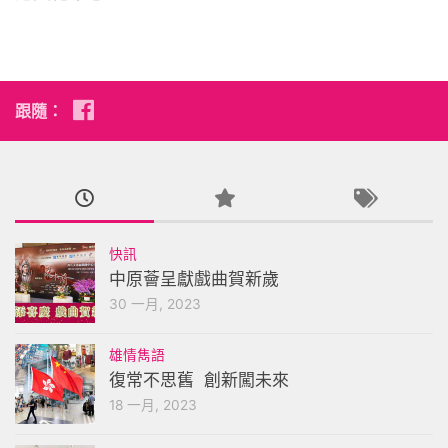
跟隨：
快訊
中原薈呈獻戲曲賀新歲
30 一月, 2023
雄情雋語
復常不思舊 創新闖未來
18 一月, 2023