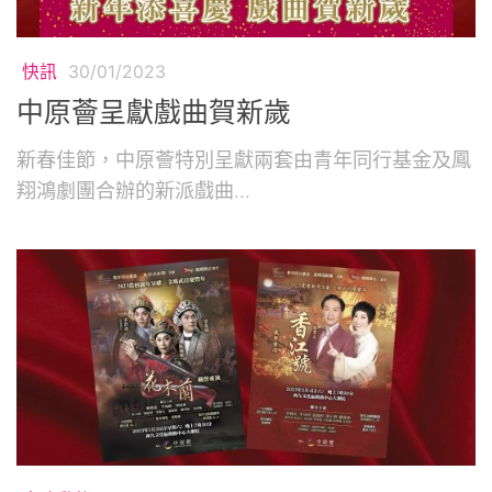
快訊
30/01/2023
中原薈呈獻戲曲賀新歲
新春佳節，中原薈特別呈獻兩套由青年同行基金及鳳
翔鴻劇團合辦的新派戲曲...