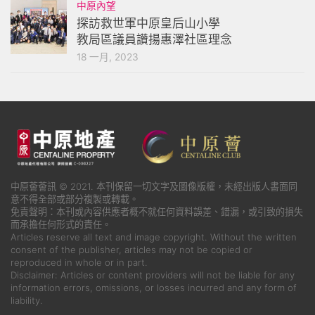
中原內望
探訪救世軍中原皇后山小學
教局區議員讚揚惠澤社區理念
18 一月, 2023
中原薈薈訊 © 2021. 本刊保留一切文字及圖像版權，未經出版人書面同
意不得全部或部分複製或轉載。
免責聲明：本刊或內容供應者概不就任何資料誤差、錯漏，或引致的損失
而承擔任何形式的責任。
Articles reserve all text and image copyright. Without the written
consent of the publisher, articles may not be copied or
reproduced in whole or in part.
Disclaimer: Articles or content providers will not be liable for any
information errors, omissions, or losses incurred and any form of
liability.