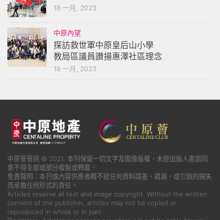
18 一月, 2023
中原內望
探訪救世軍中原皇后山小學
教局區議員讚揚惠澤社區理念
18 一月, 2023
中原薈薈訊 © 2021. 本刊保留一切文字及圖像版權，未經出版人書面同
意不得全部或部分複製或轉載。
免責聲明：本刊或內容供應者概不就任何資料誤差、錯漏，或引致的損失
而承擔任何形式的責任。
Articles reserve all text and image copyright. Without the written
consent of the publisher, articles may not be copied or
reproduced in whole or in part.