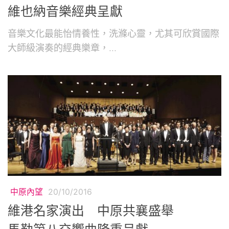
維也納音樂經典呈獻
音樂文化最能怡情養性，洗滌心靈，尤其可欣賞國際
大師級演奏的經典樂章，...
中原內望
20/10/2016
維港名家演出 中原共襄盛舉