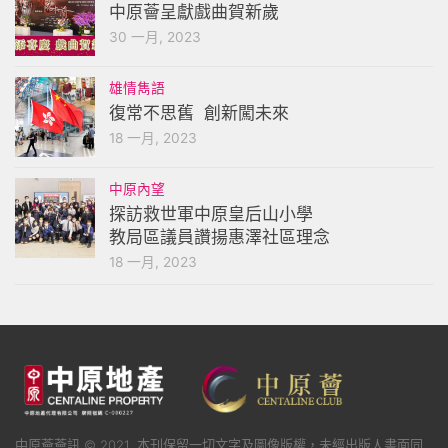
中原薈呈獻戲曲賀新歲
30 一月, 2023
雄情雋語
復常不思舊 創新闖未來
18 一月, 2023
中原內望
探訪救世軍中原皇后山小學
教局區議員讚揚惠澤社區理念
18 一月, 2023
中原薈薈訊 © 2021. 本刊保留一切文字及圖像版權，未經出版人書面同