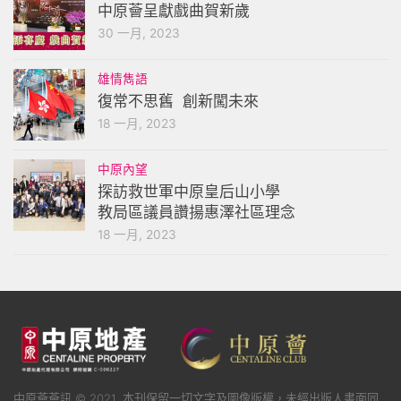
中原薈呈獻戲曲賀新歲
30 一月, 2023
雄情雋語
復常不思舊 創新闖未來
18 一月, 2023
中原內望
探訪救世軍中原皇后山小學
教局區議員讚揚惠澤社區理念
18 一月, 2023
中原薈薈訊 © 2021. 本刊保留一切文字及圖像版權，未經出版人書面同