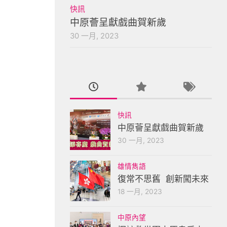
快訊
中原薈呈獻戲曲賀新歲
30 一月, 2023
快訊
中原薈呈獻戲曲賀新歲
30 一月, 2023
雄情雋語
復常不思舊 創新闖未來
18 一月, 2023
中原內望