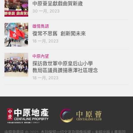
中原薈呈獻戲曲賀新歲
30 一月, 2023
雄情雋語
復常不思舊 創新闖未來
18 一月, 2023
中原內望
探訪救世軍中原皇后山小學
教局區議員讚揚惠澤社區理念
18 一月, 2023
中原薈薈訊 © 2021. 本刊保留一切文字及圖像版權，未經出版人書面同