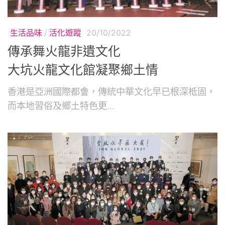
生活品味
/
活化遊蹤
20/10/2022
傳承舞火龍非遺文化
大坑火龍文化館凝聚鄉土情
香港是亞洲國際都會，傳統中華文化早已根深柢固，
而本地習俗及鄉土特色更...