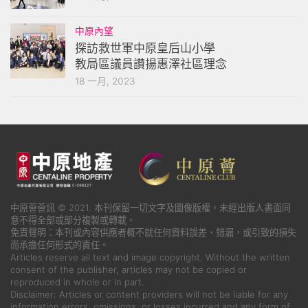
中原內望
探訪救世軍中原皇后山小學
教局區議員讚揚惠澤社區理念
18 一月, 2023
中原薈薈訊 © 2021. 本刊保留一切文字及圖像版權，未經出版人書面同
意不得全部或部分複製或轉載。
免責聲明：本刊或內容供應者概不就任何資料誤差、錯漏，或引致的損失
而承擔任何形式的責任。
Articles reserve all text and image copyright. Without the written
consent of the publisher, articles may not be copied or
reproduced in whole or in part.
Disclaimer: Articles or content providers will not be liable for any
information errors, omissions, or losses incurred and any form of