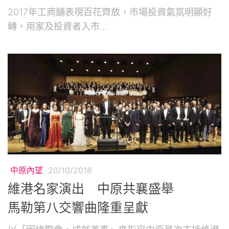
2017年工商舖表現百花齊放，市場投資氣氛明顯好
轉，用家及投資者入市...
中原內望
20/10/2016
維港名家演出 中原共襄盛舉
馬勒第八交響曲隆重呈獻