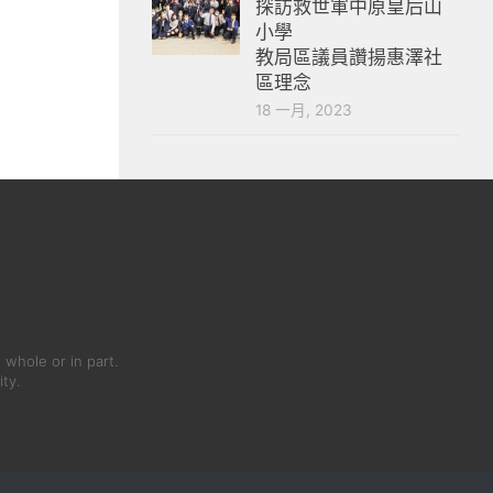
探訪救世軍中原皇后山
小學
教局區議員讚揚惠澤社
區理念
18 一月, 2023
 whole or in part.
ity.