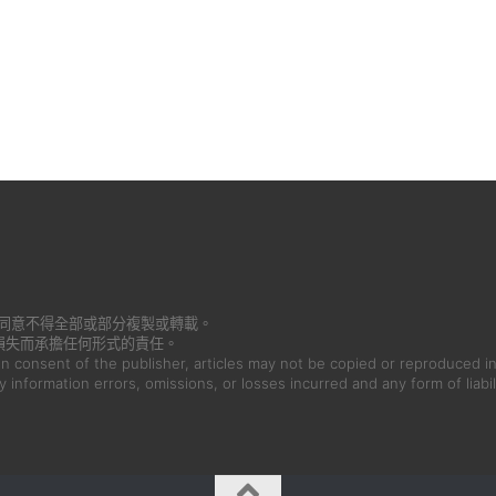
書面同意不得全部或部分複製或轉載。
損失而承擔任何形式的責任。
en consent of the publisher, articles may not be copied or reproduced in
ny information errors, omissions, or losses incurred and any form of liabil