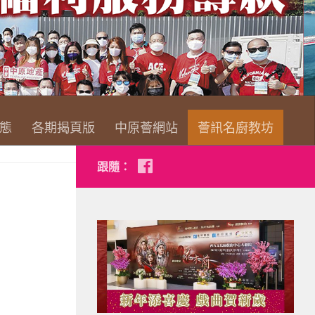
查看詳情
態
各期揭頁版
中原薈網站
薈訊名廚教坊
跟隨：