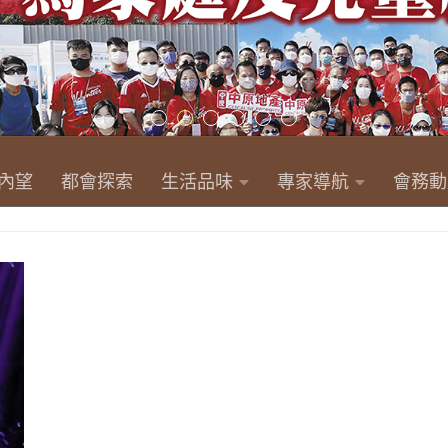
內望
都會探索
生活品味
專家導航
會務動