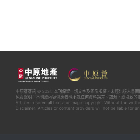
中原薈薈訊 © 2021. 本刊保留一切文字及圖像版權，未經出版人
免責聲明：本刊或內容供應者概不就任何資料誤差、錯漏，或引致的
Articles reserve all text and image copyright. Without the writt
Disclaimer: Articles or content providers will not be liable for a