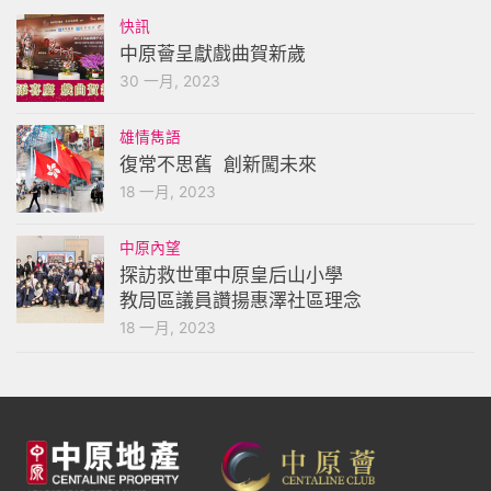
快訊
中原薈呈獻戲曲賀新歲
30 一月, 2023
雄情雋語
復常不思舊 創新闖未來
18 一月, 2023
中原內望
探訪救世軍中原皇后山小學
教局區議員讚揚惠澤社區理念
18 一月, 2023