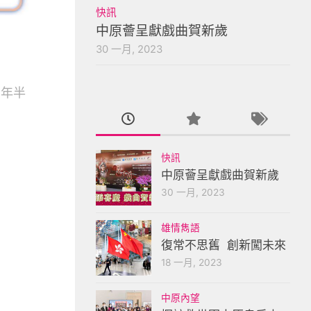
快訊
中原薈呈獻戲曲賀新歲
30 一月, 2023
9年半
快訊
中原薈呈獻戲曲賀新歲
30 一月, 2023
雄情雋語
復常不思舊 創新闖未來
18 一月, 2023
中原內望