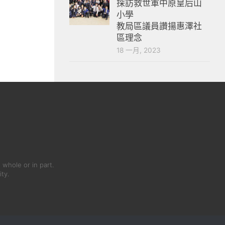
探訪救世軍中原皇后山
小學
教局區議員讚揚惠澤社
區理念
18 一月, 2023
 whole or in part.
ity.