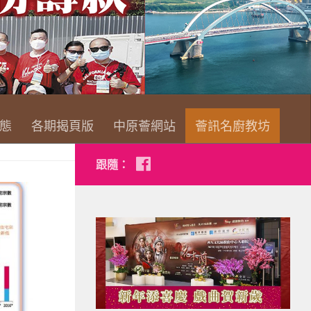
查看詳情
態
各期揭頁版
中原薈網站
薈訊名廚教坊
跟隨：