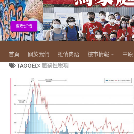
首頁
關於我們
雄情雋語
樓市情報
中原
TAGGED:
懲罰性稅項