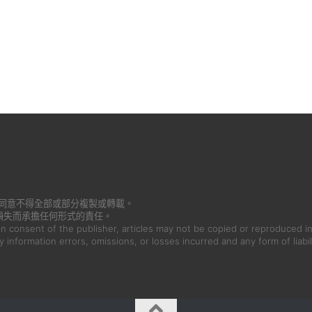
書面同意不得全部或部分複製或轉載。
損失而承擔任何形式的責任。
en consent of the publisher, articles may not be copied or reproduced in
ny information errors, omissions, or losses incurred and any form of liabil