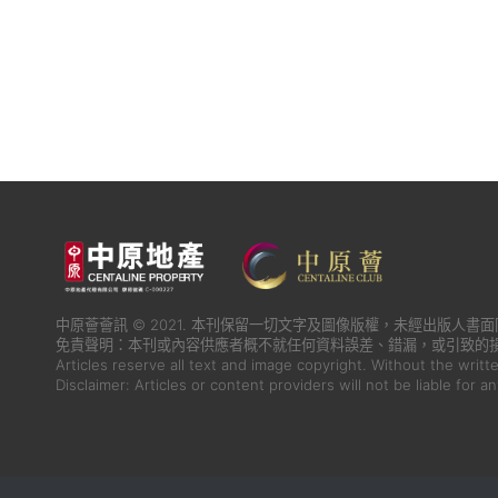
中原薈薈訊 © 2021. 本刊保留一切文字及圖像版權，未經出版人
免責聲明：本刊或內容供應者概不就任何資料誤差、錯漏，或引致的
Articles reserve all text and image copyright. Without the writt
Disclaimer: Articles or content providers will not be liable for a