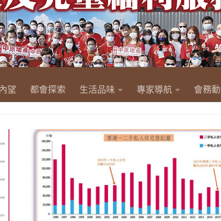
內望
都會探索
生活品味
專家導航
會務動