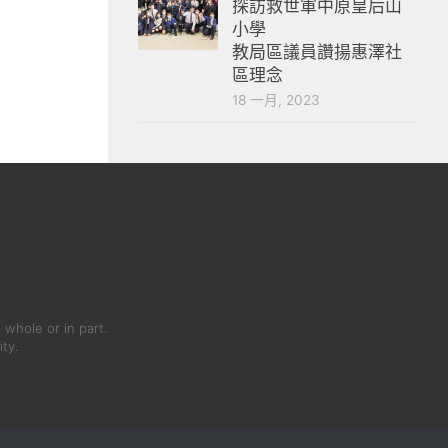
探訪救世軍中原皇后山
小學
教局區議員讚揚惠澤社
區理念
18 一月, 2023
 whole or in part.
ity.