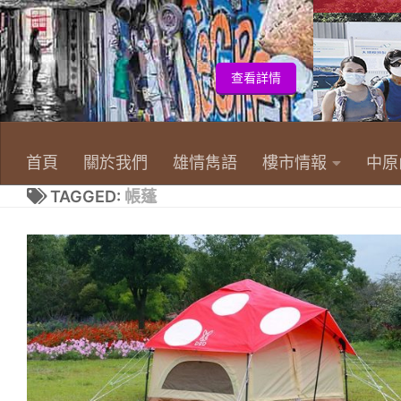
首頁
關於我們
雄情雋語
樓市情報
中原
TAGGED:
帳蓬