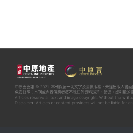
中原薈薈訊 © 2021. 本刊保留一切文字及圖像版權，未經出版人
免責聲明：本刊或內容供應者概不就任何資料誤差、錯漏，或引致的
Articles reserve all text and image copyright. Without the writt
Disclaimer: Articles or content providers will not be liable for a