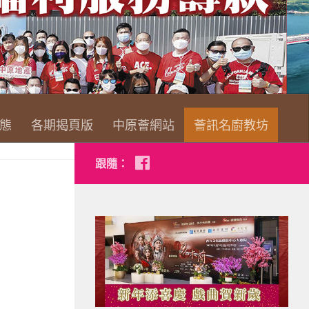
查看詳情
態
各期揭頁版
中原薈網站
薈訊名廚教坊
跟隨：