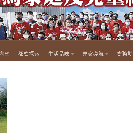
內望
都會探索
生活品味
專家導航
會務動