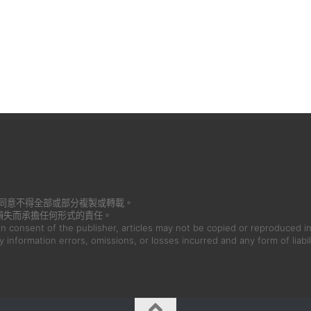
書面同意不得全部或部分複製或轉載。
損失而承擔任何形式的責任。
en consent of the publisher, articles may not be copied or reproduced in
ny information errors, omissions, or losses incurred and any form of liabil