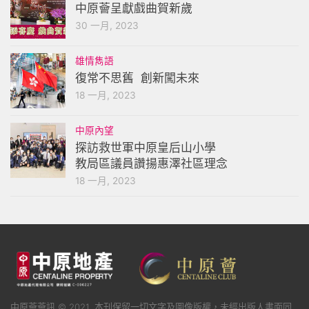
中原薈呈獻戲曲賀新歲
30 一月, 2023
雄情雋語
復常不思舊 創新闖未來
18 一月, 2023
中原內望
探訪救世軍中原皇后山小學
教局區議員讚揚惠澤社區理念
18 一月, 2023
中原薈薈訊 © 2021. 本刊保留一切文字及圖像版權，未經出版人書面同