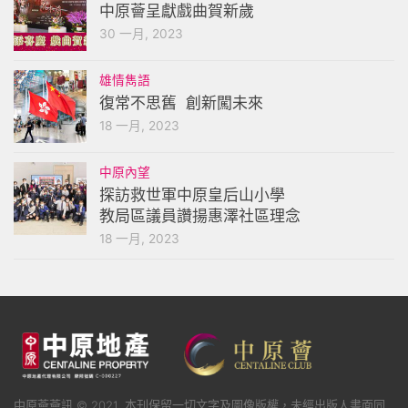
中原薈呈獻戲曲賀新歲
30 一月, 2023
雄情雋語
復常不思舊 創新闖未來
18 一月, 2023
中原內望
探訪救世軍中原皇后山小學
教局區議員讚揚惠澤社區理念
18 一月, 2023
中原薈薈訊 © 2021. 本刊保留一切文字及圖像版權，未經出版人書面同