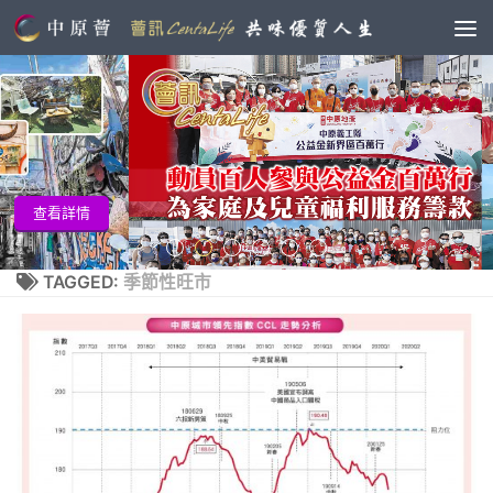
查看
詳情
TAGGED:
季節性旺市