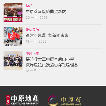
快訊
中原薈呈獻戲曲賀新歲
30 一月, 2023
雄情雋語
復常不思舊 創新闖未來
18 一月, 2023
中原內望
探訪救世軍中原皇后山小學
教局區議員讚揚惠澤社區理念
18 一月, 2023