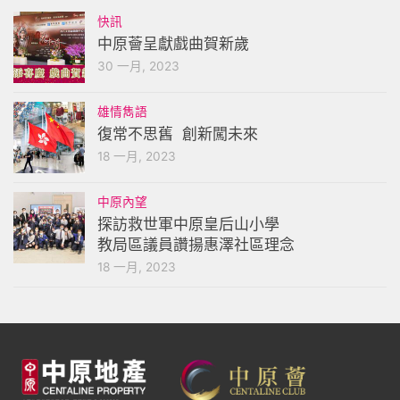
快訊
中原薈呈獻戲曲賀新歲
30 一月, 2023
雄情雋語
復常不思舊 創新闖未來
18 一月, 2023
中原內望
探訪救世軍中原皇后山小學
教局區議員讚揚惠澤社區理念
18 一月, 2023