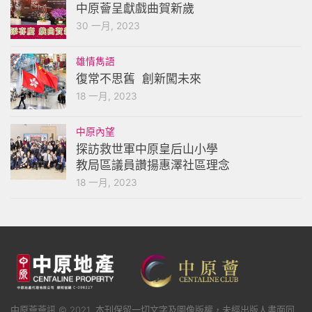
中原薈呈獻戲曲賀新歲
30 一月, 2023
雄情雋語
復常不思舊 創新闖未來
18 一月, 2023
中原內望
探訪救世軍中原皇后山小學
教局區議員讚揚惠澤社區理念
18 一月, 2023
中原薈薈訊 © 2021. 本刊保留一切文字及圖像版權，未經出版人書面同