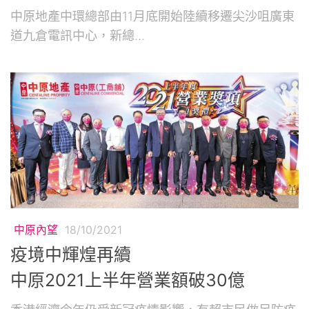
中原地產中環總部由11月底開始陸續移遷尖沙咀廣東
道九倉電訊中心，新總...
中原內望
18/10/2021
疫境中輝煌再續
中原2021上半年營業額破30億