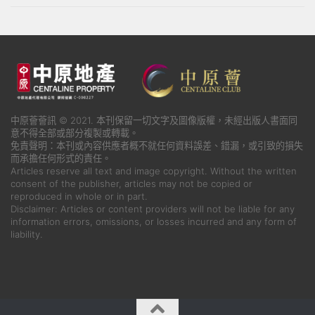
中原薈薈訊 © 2021. 本刊保留一切文字及圖像版權，未經出版人書面同
意不得全部或部分複製或轉載。
免責聲明：本刊或內容供應者概不就任何資料誤差、錯漏，或引致的損失
而承擔任何形式的責任。
Articles reserve all text and image copyright. Without the written
consent of the publisher, articles may not be copied or
reproduced in whole or in part.
Disclaimer: Articles or content providers will not be liable for any
information errors, omissions, or losses incurred and any form of
liability.