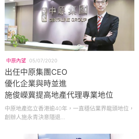
中原內望
05/07/2020
出任中原集團CEO
優化企業與時並進
施俊嶸冀提高地產代理專業地位
中原地產迄立香港逾40年，一直穩佔業界龍頭地位，
創辦人施永青決意隱退...