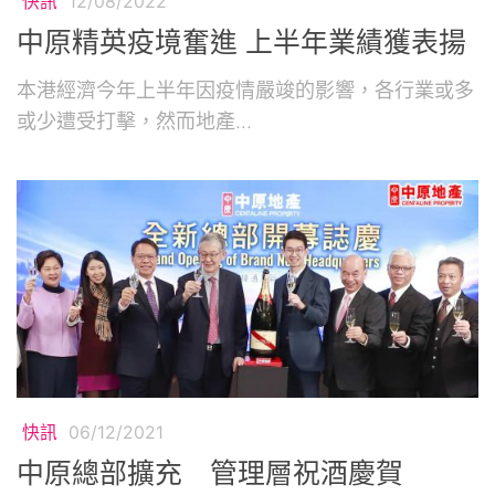
快訊
12/08/2022
中原精英疫境奮進 上半年業績獲表揚
本港經濟今年上半年因疫情嚴竣的影響，各行業或多
或少遭受打擊，然而地產...
快訊
06/12/2021
中原總部擴充 管理層祝酒慶賀