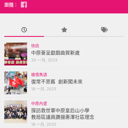
跟隨：
快訊
中原薈呈獻戲曲賀新歲
30 一月, 2023
雄情雋語
復常不思舊 創新闖未來
18 一月, 2023
中原內望
探訪救世軍中原皇后山小學
教局區議員讚揚惠澤社區理念
18 一月, 2023