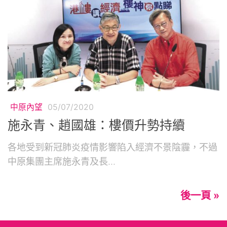
中原內望
05/07/2020
施永青、趙國雄：樓價升勢持續
各地受到新冠肺炎疫情影響陷入經濟不景陰霾，不過
中原集團主席施永青及長...
後一頁 »