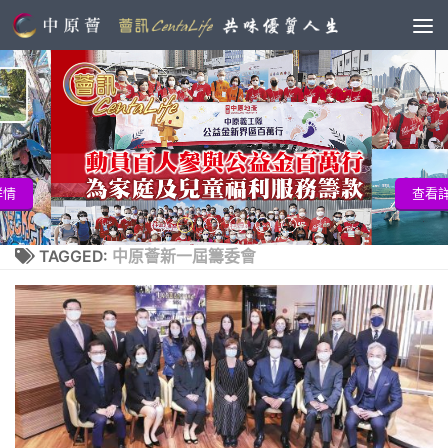
查看詳情
TAGGED:
中原薈新一屆籌委會