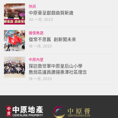
快訊
中原薈呈獻戲曲賀新歲
30 一月, 2023
雄情雋語
復常不思舊 創新闖未來
18 一月, 2023
中原內望
探訪救世軍中原皇后山小學
教局區議員讚揚惠澤社區理念
18 一月, 2023