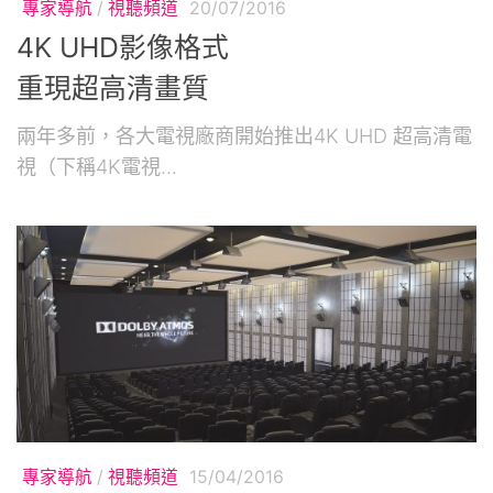
專家導航
/
視聽頻道
20/07/2016
4K UHD影像格式
重現超高清畫質
兩年多前，各大電視廠商開始推出4K UHD 超高清電
視（下稱4K電視...
專家導航
/
視聽頻道
15/04/2016