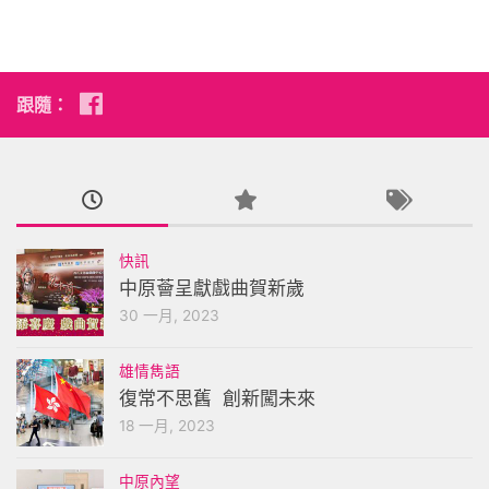
跟隨：
快訊
中原薈呈獻戲曲賀新歲
30 一月, 2023
雄情雋語
復常不思舊 創新闖未來
18 一月, 2023
中原內望