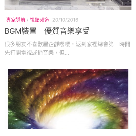
專家導航
/
視聽頻道
20/10/2016
BGM裝置 優質音樂享受
很多朋友不喜歡屋企靜嚶嚶，返到家裡總會第一時間
先打開電視或播音樂，但...