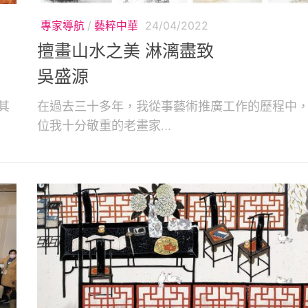
專家導航
/
藝粹中華
24/04/2022
擅畫山水之美 淋漓盡致
吳盛源
其
在過去三十多年，我從事藝術推廣工作的歷程中
位我十分敬重的老畫家...