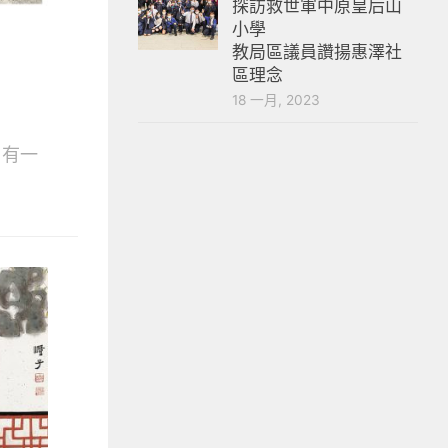
探訪救世軍中原皇后山
小學
教局區議員讚揚惠澤社
區理念
18 一月, 2023
，有一