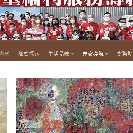
內望
都會探索
生活品味
專家導航
會務動