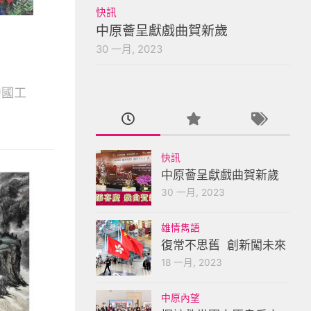
快訊
中原薈呈獻戲曲賀新歲
30 一月, 2023
中國工
快訊
中原薈呈獻戲曲賀新歲
30 一月, 2023
雄情雋語
復常不思舊 創新闖未來
18 一月, 2023
中原內望