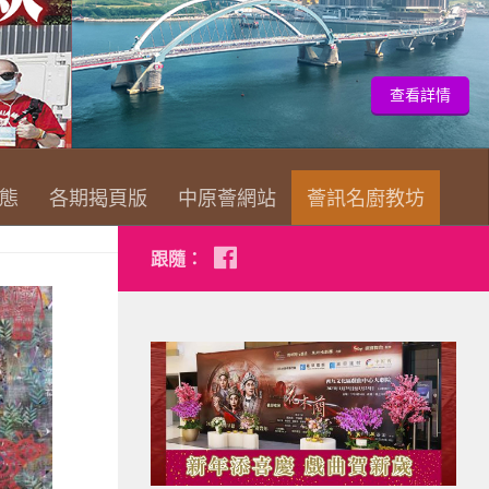
查
態
各期揭頁版
中原薈網站
薈訊名廚教坊
跟隨：