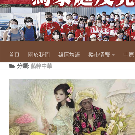
看詳情
首頁
關於我們
雄情雋語
樓市情報
中原
分類:
藝粹中華