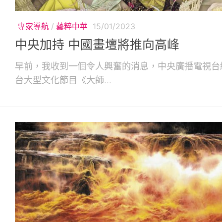
專家導航
/
藝粹中華
15/01/2023
中央加持 中國畫壇將推向高峰
早前，我收到一個令人興奮的消息，中央廣播電視台
台大型文化節目《大師...