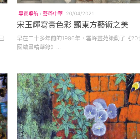
專家導航
/
藝粹中華
20/04/2021
宋玉輝寫實色彩 顯東方藝術之美
已
早在二十多年前的1996年，雲峰畫苑策動了《20
國繪畫精華錄》...