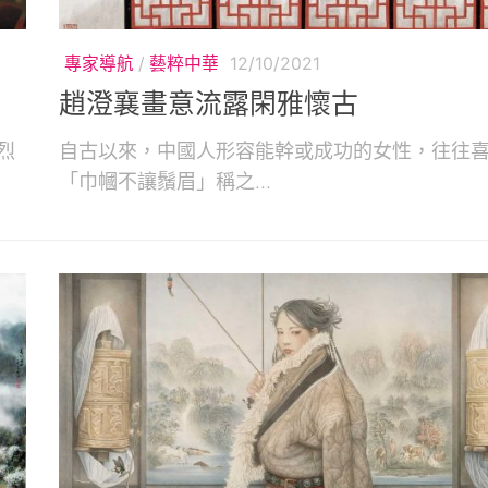
專家導航
/
藝粹中華
12/10/2021
趙澄襄畫意流露閑雅懷古
烈
自古以來，中國人形容能幹或成功的女性，往往
「巾幗不讓鬚眉」稱之...