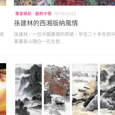
專家導航
/
藝粹中華
18/10/2022
孫建林的西湘版納風情
總
孫建林，一位中國畫壇的奇葩。早在三十多年前
筆畫泰斗陳白一先生曾...