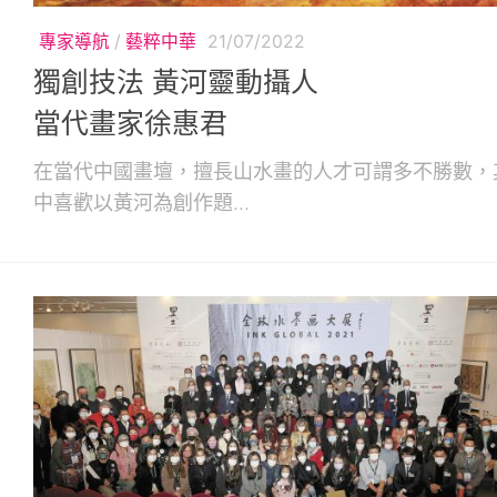
專家導航
/
藝粹中華
21/07/2022
獨創技法 黃河靈動攝人
當代畫家徐惠君
在當代中國畫壇，擅長山水畫的人才可謂多不勝數，
中喜歡以黃河為創作題...