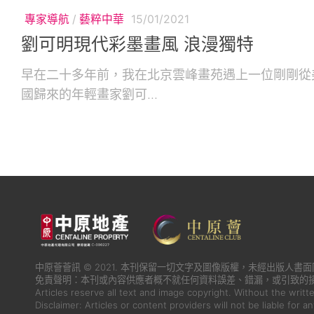
專家導航
/
藝粹中華
15/01/2021
劉可明現代彩墨畫風 浪漫獨特
早在二十多年前，我在北京雲峰畫苑遇上一位剛剛從
國歸來的年輕畫家劉可...
中原薈薈訊 © 2021. 本刊保留一切文字及圖像版權，未經出版人
免責聲明：本刊或內容供應者概不就任何資料誤差、錯漏，或引致的
Articles reserve all text and image copyright. Without the writt
Disclaimer: Articles or content providers will not be liable for a