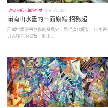
專家導航
/
藝粹中華
20/07/2021
嶺南山水畫的一面旗幟 招務超
回顧中國繪畫藝術的發展史，早從唐代開始，山水畫
成為獨立的畫種，到宋...