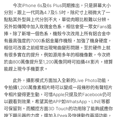
今次iPhone 6s及6s Plus同期推出，只是屏幕大小
分別，跟上一代同為4.7及5.5吋，除尺寸上稍微大了一
點點其外型與上代分別不大，單從肉眼比較難以分辨。
另外如傳聞中加入玫瑰金色系，相信會受一眾女Fans追
捧。除了新增一個色系，機殼今次改用上所有鋁合金中
有最高強度的7000系鋁金屬作機殼，加強了機身硬度，
相信可改善之前經常出現彎曲變形問題。至於硬件上就
有很多實在的提升，例如源用多年的相機像數，今次終
於由800萬像提升至1,200萬像同時可拍攝4K影片，總算
能趕上現今手機要求。
此外，攝影模式方面加入全新的Live Photo功能，
令拍攝1,200萬像素相片時可以變成一段幾秒的有聲短片
令相片變得更生動，可惜Apple只提及於Facebook仍可
以觀看到效果，希望其他APP如WhatsApp、LINE等都
可保留到。而觸控方面3D Touch的功用除了能夠感應你
按下顯示器的力度，還加入Peek及快速動作兩項功能，