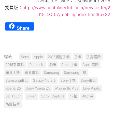
CentaLife Issue 7：Season 4 / 2015
揭頁版：
http://www.centalineclub.com/newsletter/2
015_4Q_07/mobile/index.html#p=32
Share
標籤：
Sony
Apple
2015旗艦手機
手機
手提電話
2015新電話
iPhone 6s
蘋果
Apple手機
Apple電話
蘋果手機
蘋果電話
Samsung
Samsung手機
Samsung電話
Galaxy Note 5
Sony手機
Sony電話
Xperia Z5
Sony Xperia Z5
iPhone 6s Plus
Live Photo
3D Touch
S-Pen
Scroll Capture
4K拍
4K屏幕
防震技術