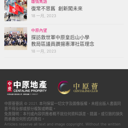
雄情雋語
復常不思舊 創新闖未來
18 一月, 2023
中原內望
探訪救世軍中原皇后山小學
教局區議員讚揚惠澤社區理念
18 一月, 2023
中原薈薈訊 © 2021. 本刊保留一切文字及圖像版權，未經出版人書面同
意不得全部或部分複製或轉載。
免責聲明：本刊或內容供應者概不就任何資料誤差、錯漏，或引致的損失
而承擔任何形式的責任。
Articles reserve all text and image copyright. Without the written