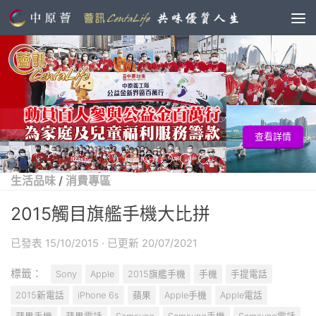
查看詳情
生活品味
/
消費專區
2015觸目旗艦手機大比拼
已發表
15/10/2015
· 已更新
20/07/2021
標籤：
Sony
Apple
2015旗艦手機
手機
手提電話
2015新電話
iPhone 6s
蘋果
Apple手機
Apple電話