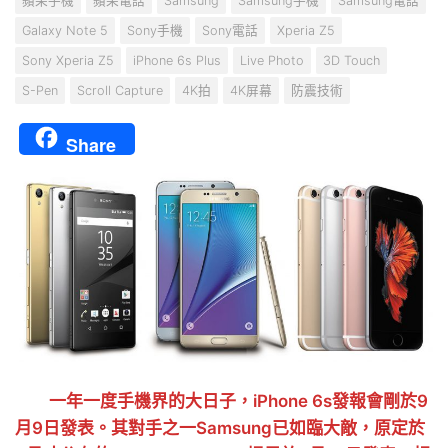
蘋果手機
蘋果電話
Samsung
Samsung手機
Samsung電話
Galaxy Note 5
Sony手機
Sony電話
Xperia Z5
Sony Xperia Z5
iPhone 6s Plus
Live Photo
3D Touch
S-Pen
Scroll Capture
4K拍
4K屏幕
防震技術
Share
一年一度手機界的大日子，iPhone 6s發報會剛於9
月9日發表。其對手之一Samsung已如臨大敵，原定於