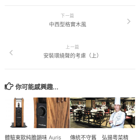
下一篇
中西型格實木風
上一篇
安裝環繞聲的考慮（上）
你可能感興趣...
體驗東歐純膽韻味 Auris
傳統不守舊 弘揚粵菜精