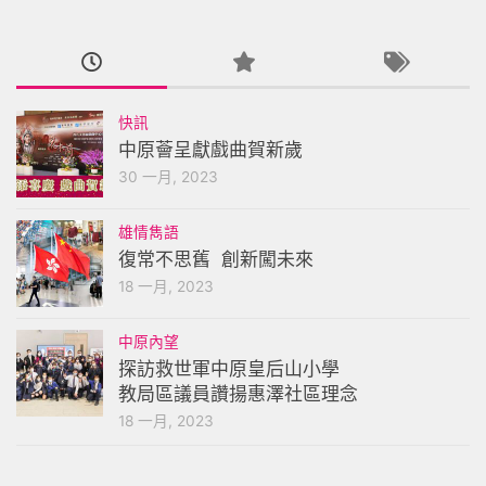
快訊
中原薈呈獻戲曲賀新歲
30 一月, 2023
雄情雋語
復常不思舊 創新闖未來
18 一月, 2023
中原內望
探訪救世軍中原皇后山小學
教局區議員讚揚惠澤社區理念
18 一月, 2023