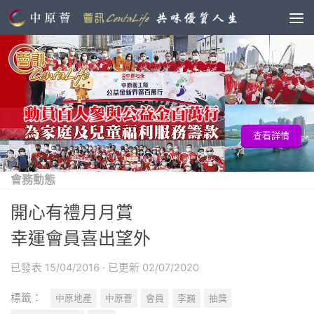
查看詳情
會務動態
開心有禮月月賞
幸運會員喜出望外
已發表
15/04/2016
· 已更新
02/07/2020
標籤：
中原地產
中原薈
會員
李巍
抽獎