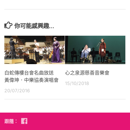
你可能感興趣...
白蛇傳樓台會名曲放送
心之泉源慈善音樂會
黃偉坤．中樂協奏演唱會
15/10/2018
20/07/2016
跟隨：