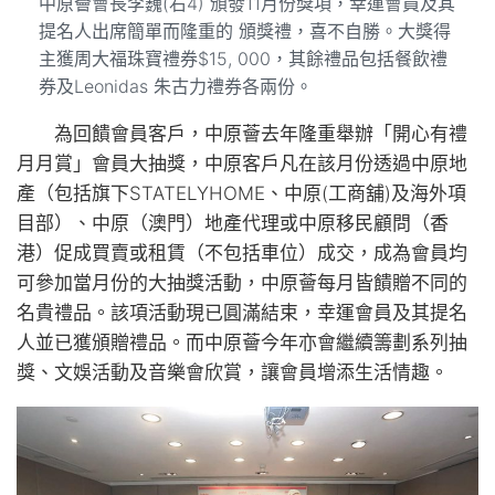
中原薈會長李巍(右4) 頒發11月份獎項，幸運會員及其
提名人出席簡單而隆重的 頒獎禮，喜不自勝。大獎得
主獲周大福珠寶禮券$15, 000，其餘禮品包括餐飲禮
券及Leonidas 朱古力禮券各兩份。
為回饋會員客戶，中原薈去年隆重舉辦「開心有禮
月月賞」會員大抽獎，中原客戶凡在該月份透過中原地
產（包括旗下STATELYHOME、中原(工商舖)及海外項
目部）、中原（澳門）地產代理或中原移民顧問（香
港）促成買賣或租賃（不包括車位）成交，成為會員均
可參加當月份的大抽獎活動，中原薈每月皆饋贈不同的
名貴禮品。該項活動現已圓滿結束，幸運會員及其提名
人並已獲頒贈禮品。而中原薈今年亦會繼續籌劃系列抽
獎、文娛活動及音樂會欣賞，讓會員增添生活情趣。