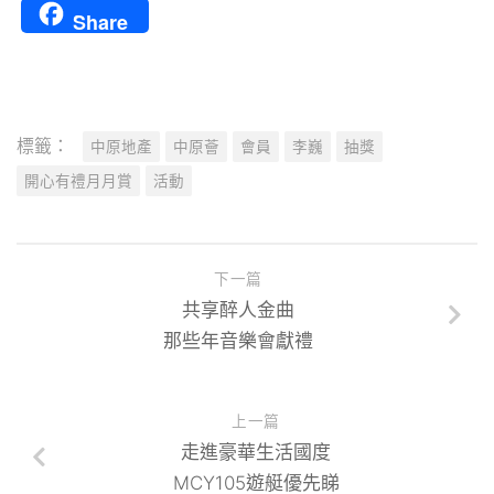
Share
標籤：
中原地產
中原薈
會員
李巍
抽獎
開心有禮月月賞
活動
下一篇
共享醉人金曲
那些年音樂會獻禮
上一篇
走進豪華生活國度
MCY105遊艇優先睇