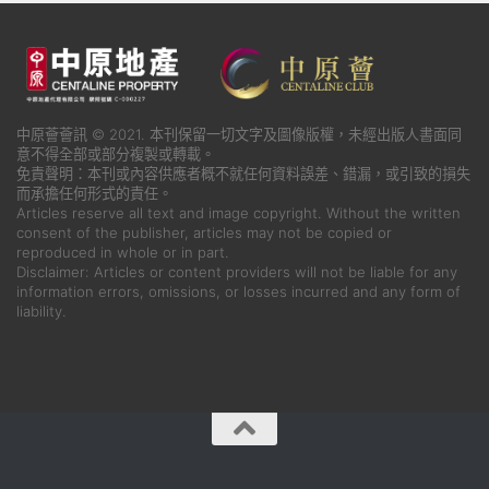
中原薈薈訊 © 2021. 本刊保留一切文字及圖像版權，未經出版人書面同
意不得全部或部分複製或轉載。
免責聲明：本刊或內容供應者概不就任何資料誤差、錯漏，或引致的損失
而承擔任何形式的責任。
Articles reserve all text and image copyright. Without the written
consent of the publisher, articles may not be copied or
reproduced in whole or in part.
Disclaimer: Articles or content providers will not be liable for any
information errors, omissions, or losses incurred and any form of
liability.