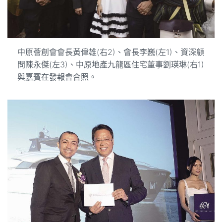
中原薈創會會長黃偉雄(右2)、會長李巍(左1)、資深顧
問陳永傑(左3)、中原地產九龍區住宅董事劉瑛琳(右1)
與嘉賓在發報會合照。