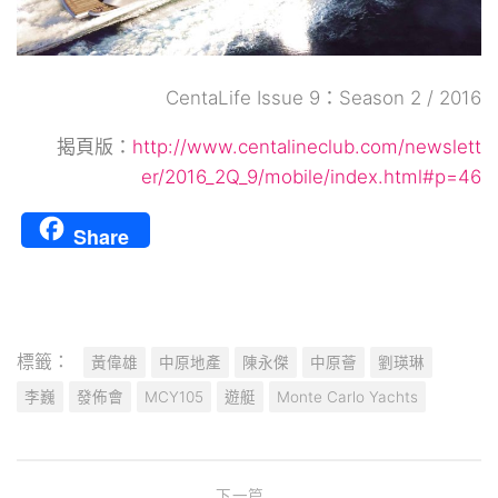
CentaLife Issue 9：Season 2 / 2016
揭頁版：
http://www.centalineclub.com/newslett
er/2016_2Q_9/mobile/index.html#p=46
Share
標籤：
黃偉雄
中原地產
陳永傑
中原薈
劉瑛琳
李巍
發佈會
MCY105
遊艇
Monte Carlo Yachts
下一篇