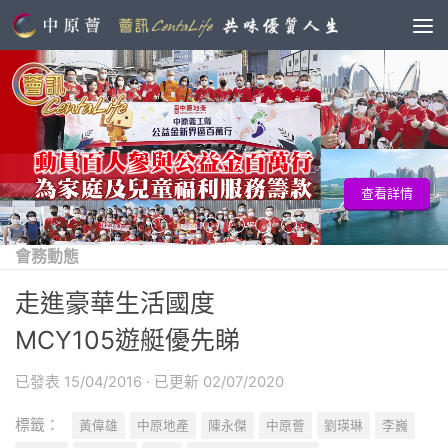
查看詳情
會務動態
走進豪華生活國度
MCY105遊艇優先睇
已發表
15/04/2016
· 已更新
02/07/2020
標籤：
黃偉雄
中原地產
陳永傑
中原薈
劉瑛琳
李巍