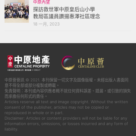
中原內望
探訪救世軍中原皇后山小學
教局區議員讚揚惠澤社區理念
18 一月, 2023
中原薈薈訊 © 2021. 本刊保留一切文字及圖像版權，未經出版人書面同
意不得全部或部分複製或轉載。
免責聲明：本刊或內容供應者概不就任何資料誤差、錯漏，或引致的損失
而承擔任何形式的責任。
Articles reserve all text and image copyright. Without the written
consent of the publisher, articles may not be copied or
reproduced in whole or in part.
Disclaimer: Articles or content providers will not be liable for any
information errors, omissions, or losses incurred and any form of
liability.